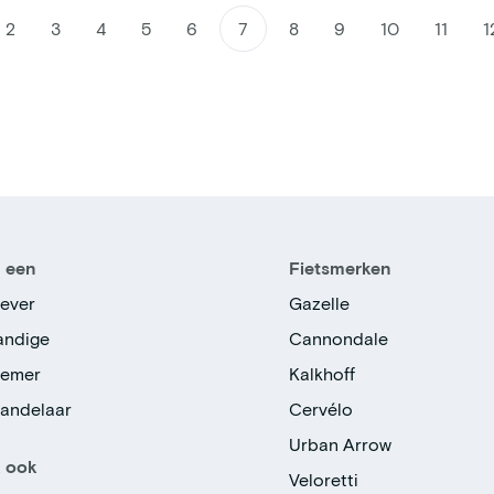
2
3
4
5
6
7
8
9
10
11
1
n een
Fietsmerken
ever
Gazelle
tandige
Cannondale
nemer
Kalkhoff
handelaar
Cervélo
Urban Arrow
k ook
Veloretti