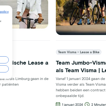
policy
w
Team Visma - Lease a Bike
elektrische Lease a
Team Jumbo-Visma 
als Team Visma | L
ele Kruis Limburg gaan in de
Vanaf 1 januari 2024 gaan d
r patiënten
Visma verder als Team Visma 
hebben beiden een contract 
onbepaalde tijd.
1 januari 2024
2 Minute