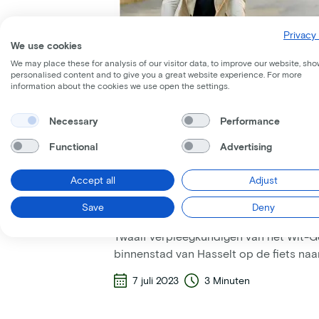
Privacy 
We use cookies
We may place these for analysis of our visitor data, to improve our website, sho
personalised content and to give you a great website experience. For more
information about the cookies we use open the settings.
Necessary
Performance
Functional
Advertising
Mobiliteit
Openbare sector
Accept all
Adjust
Wit-Gele Kruis rijdt met 
Bike fietsen in Hasselt
Save
Deny
Twaalf verpleegkundigen van het Wit-G
binnenstad van Hasselt op de fiets naa
7 juli 2023
3 Minuten