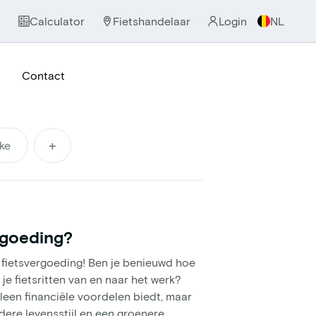
Calculator
Fietshandelaar
Login
NL
Contact
+
ke
rgoeding?
fietsvergoeding! Ben je benieuwd hoe
je fietsritten van en naar het werk?
lleen financiële voordelen biedt, maar
ere levensstijl en een groenere