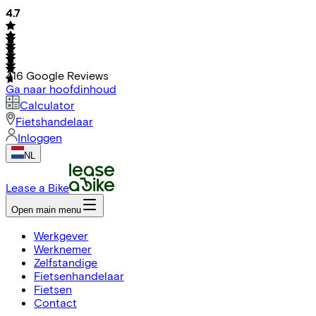
4.7
416
Google Reviews
Ga naar hoofdinhoud
Calculator
Fietshandelaar
Inloggen
NL
Lease a Bike
Open main menu
Werkgever
Werknemer
Zelfstandige
Fietsenhandelaar
Fietsen
Contact