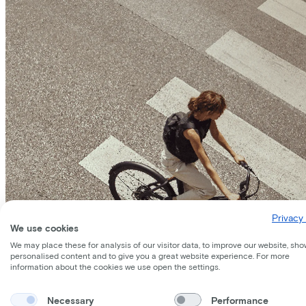
Privacy 
We use cookies
We may place these for analysis of our visitor data, to improve our website, sho
personalised content and to give you a great website experience. For more
information about the cookies we use open the settings.
Necessary
Performance