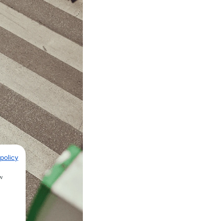
policy
w