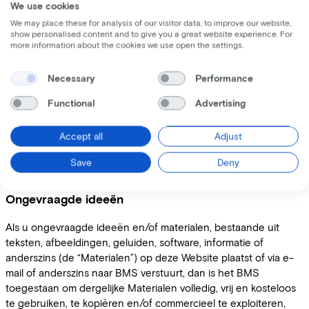
We use cookies
kopieën te maken voor eigen persoonlijk gebruik, bijvoorbeeld
We may place these for analysis of our visitor data, to improve our website,
door afdrukken of opslaan. Elke andere vorm van gebruik van
show personalised content and to give you a great website experience. For
de Website of de Informatie, bijvoorbeeld de opslag of
more information about the cookies we use open the settings.
reproductie van (een deel van) de Website in enige externe
internetsite, de creatie van links, hypertekstlinks of deeplinks
Necessary
Performance
tussen de Website en enige andere internetsite of enig ander
gebruik, is verboden zonder uitdrukkelijke schriftelijke
Functional
Advertising
toestemming van BMS.
Accept all
Adjust
“Lease a Bike” en alle andere handelsmerken die op deze
Website figureren zijn geregistreerde handelsmerken van BMS,
Save
Deny
Pon Holdings B.V. of de aan haar verbonden ondernemingen.
Ongevraagde ideeën
Als u ongevraagde ideeën en/of materialen, bestaande uit
teksten, afbeeldingen, geluiden, software, informatie of
anderszins (de “Materialen”) op deze Website plaatst of via e-
mail of anderszins naar BMS verstuurt, dan is het BMS
toegestaan om dergelijke Materialen volledig, vrij en kosteloos
te gebruiken, te kopiëren en/of commercieel te exploiteren,