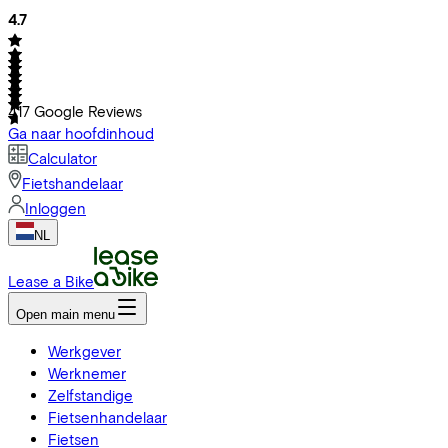
4.7
417
Google Reviews
Ga naar hoofdinhoud
Calculator
Fietshandelaar
Inloggen
NL
Lease a Bike
Open main menu
Werkgever
Werknemer
Zelfstandige
Fietsenhandelaar
Fietsen