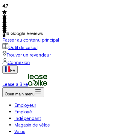
4.7
416
Google Reviews
Passer au contenu principal
Outil de calcul
Trouver un revendeur
Connexion
FR
Lease a Bike
Open main menu
Employeur
Employé
Indépendant
Magasin de vélos
Velos