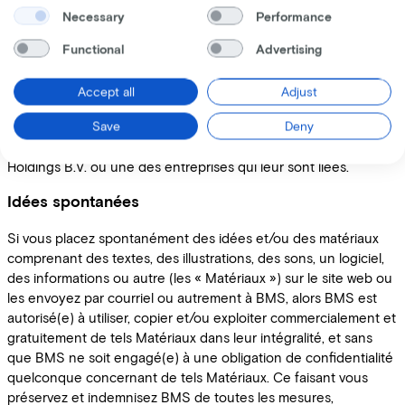
l'enregistrement ou la reproduction (d'une partie) du site web
Necessary
Performance
sur un autre site internet extérieur quel qu'il soit , la création de
Functional
Advertising
liens, liens hypertextes ou liens profonds entre le site web et
tout autre site internet ou toute autre utilisation, sont
Accept all
Adjust
strictement interdites sans autorisation écrite de BMS.
Save
Deny
« Lease a Bike» et toutes les autres marques commerciales
figurant sur ce site sont des marques déposées de BMS, Pon
Holdings B.V. ou une des entreprises qui leur sont liées.
Idées spontanées
Si vous placez spontanément des idées et/ou des matériaux
comprenant des textes, des illustrations, des sons, un logiciel,
des informations ou autre (les « Matériaux ») sur le site web ou
les envoyez par courriel ou autrement à BMS, alors BMS est
autorisé(e) à utiliser, copier et/ou exploiter commercialement et
gratuitement de tels Matériaux dans leur intégralité, et sans
que BMS ne soit engagé(e) à une obligation de confidentialité
quelconque concernant de tels Matériaux. Ce faisant vous
préservez et indemnisez BMS de toutes les mesures,