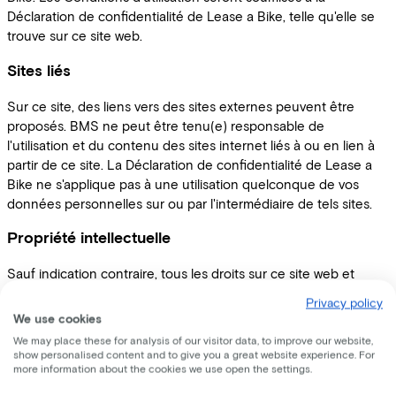
Déclaration de confidentialité de Lease a Bike, telle qu'elle se
trouve sur ce site web.
Sites liés
Sur ce site, des liens vers des sites externes peuvent être
proposés. BMS ne peut être tenu(e) responsable de
l'utilisation et du contenu des sites internet liés à ou en lien à
partir de ce site. La Déclaration de confidentialité de Lease a
Bike ne s'applique pas à une utilisation quelconque de vos
données personnelles sur ou par l'intermédiaire de tels sites.
Propriété intellectuelle
Sauf indication contraire, tous les droits sur ce site web et
l'information, y compris les copyrights et autres droits de
Privacy policy
propriété intellectuelle, sont la propriété de BMS. Les
We use cookies
utilisateurs sont autorisés à lire et faire des copies du site web
We may place these for analysis of our visitor data, to improve our website,
et de l'information pour une utilisation personnelle, par
show personalised content and to give you a great website experience. For
more information about the cookies we use open the settings.
exemple en imprimant ou en sauvegardant. Toute autre forme
d'utilisation du site web ou de l'information, par exemple