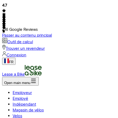
4.7
416
Google Reviews
Passer au contenu principal
Outil de calcul
Trouver un revendeur
Connexion
FR
Lease a Bike
Open main menu
Employeur
Employé
Indépendant
Magasin de vélos
Velos