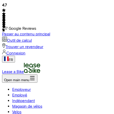
4.7
417
Google Reviews
Passer au contenu principal
Outil de calcul
Trouver un revendeur
Connexion
FR
Lease a Bike
Open main menu
Employeur
Employé
Indépendant
Magasin de vélos
Velos