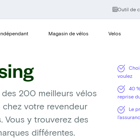
Outil de c
Indépendant
Magasin de vélos
Velos
sing
Chois
voulez
40 % 
 des 200 meilleurs vélos
reprise d
 chez votre revendeur
Le pr
s. Vous y trouverez des
l’assuran
rques différentes.