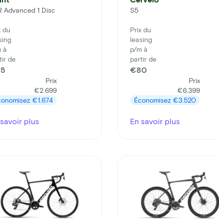
 Advanced 1 Disc
S5
x du
Prix du
sing
leasing
 à
p/m à
tir de
partir de
5
€80
Prix
Prix
€2.699
€6.399
conomisez
€1.674
Économisez
€3.520
savoir plus
En savoir plus