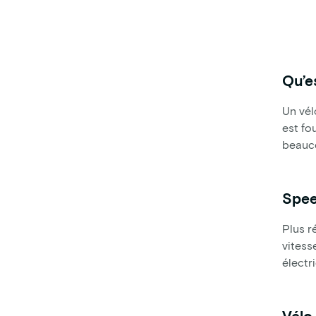
Qu’e
Un vél
est fo
beauco
Spee
Plus r
vitess
électr
Vélo