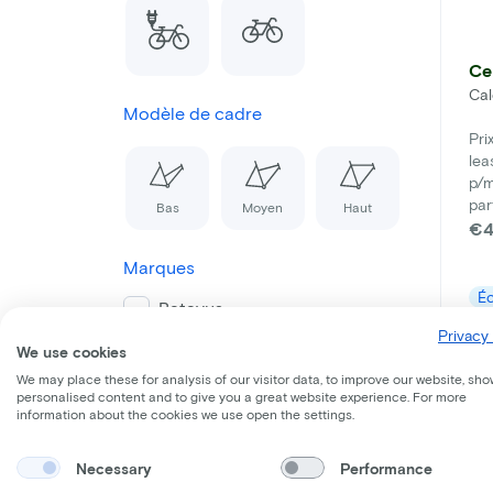
Ce
Cal
Modèle de cadre
Pri
lea
p/m
par
Bas
Moyen
Haut
€4
Marques
É
Batavus
Privacy 
En 
Carqon
We use cookies
We may place these for analysis of our visitor data, to improve our website, sho
Cervelo
personalised content and to give you a great website experience. For more
information about the cookies we use open the settings.
Cube
Necessary
Performance
Gazelle