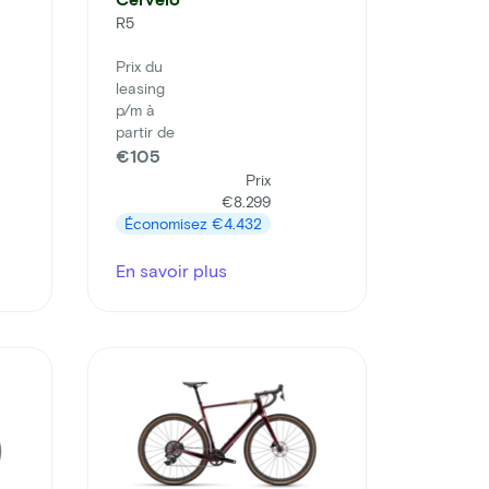
R5
Prix du
leasing
p/m à
partir de
€105
Prix
€8.299
Économisez
€4.432
En savoir plus