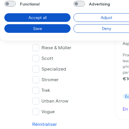
Functional
Advertising
Giant
Kalkhoff
Accept all
Adjust
Koga
Save
Deny
Lovens
Ce
As
Riese & Müller
Pri
Scott
lea
p/m
Specialized
par
€1
Stromer
Trek
É
Urban Arrow
En 
Vogue
Réinitialiser