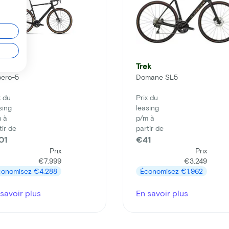
rvelo
Trek
pero-5
Domane SL5
x du
Prix du
sing
leasing
 à
p/m à
tir de
partir de
01
€41
Prix
Prix
€7.999
€3.249
conomisez
€4.288
Économisez
€1.962
savoir plus
En savoir plus