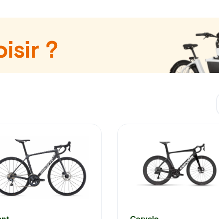
isir ?
ant
Cervelo