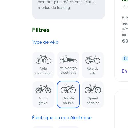
montant plus précis qui inclut la
TCR
reprise du leasing.
Pri
lea
Filtres
p/m
par
€3
Type de vélo
É
Vélo cargo
Vélo
Vélo de
En 
électrique
électrique
ville
VTT /
Vélo de
Speed
gravel
course
pédelec
Électrique ou non électrique