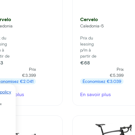
rvelo
Cervelo
edonia
Caledonia-5
x du
Prix du
sing
leasing
 à
p/m à
tir de
partir de
3
€68
Prix
Prix
€3.399
€5.399
conomisez
€2.041
Économisez
€3.039
policy
savoir plus
En savoir plus
w