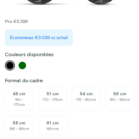
Prix €5.399
Économisez
€3.039
vs achat
Couleurs disponibles
Format du cadre
48 cm
51 cm
54 cm
56 cm
160 -
170 - 175cm
175 - 180cm
180 - 185cm
170cm
58 cm
61 cm
185 - 195cm
195+cm