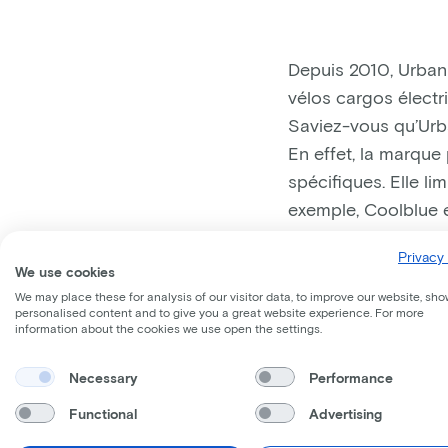
Depuis 2010, Urban 
vélos cargos électr
Saviez-vous qu’Urb
En effet, la marque
spécifiques. Elle li
exemple, Coolblue e
avec des vélos carg
Privacy 
Contribuerez-vous é
We use cookies
We may place these for analysis of our visitor data, to improve our website, sho
personalised content and to give you a great website experience. For more
information about the cookies we use open the settings.
"Urba
Necessary
Performance
Functional
Advertising
l’exp