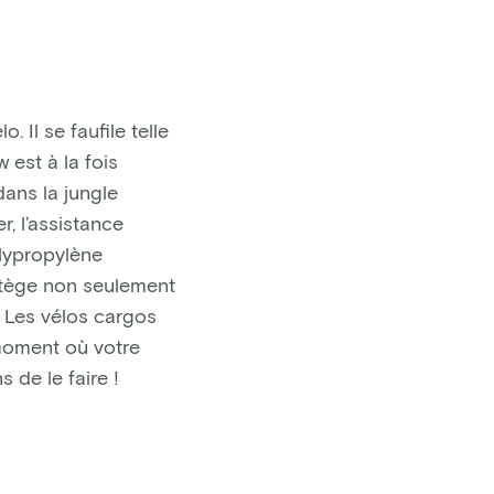
 Il se faufile telle
 est à la fois
dans la jungle
r, l’assistance
olypropylène
otège non seulement
. Les vélos cargos
 moment où votre
 de le faire !