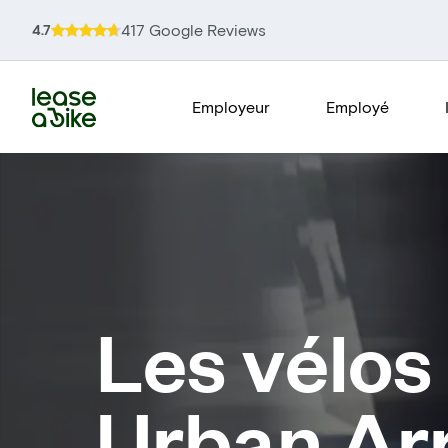
417 Google Reviews
4.7
Employeur
Employé
Les vélos
Urban Ar