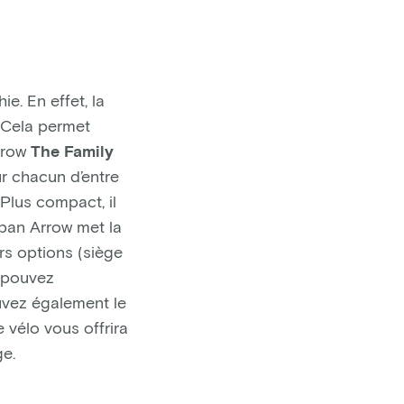
e. En effet, la
. Cela permet
Arrow
The Family
ur chacun d’entre
 Plus compact, il
rban Arrow met la
rs options (siège
s pouvez
ouvez également le
 vélo vous offrira
ge.