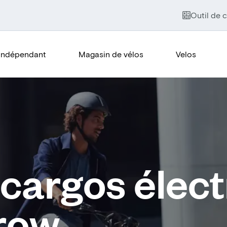
Outil de c
Indépendant
Magasin de vélos
Velos
 cargos élec
row