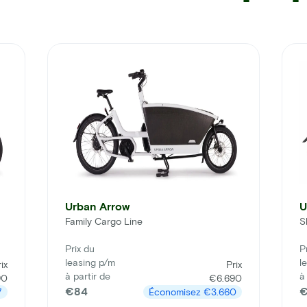
Urban Arrow
U
Family Cargo Line
S
Prix du
P
leasing p/m
l
ix
Prix
à partir de
à
90
€6.690
€84
€
7
Économisez
€3.660