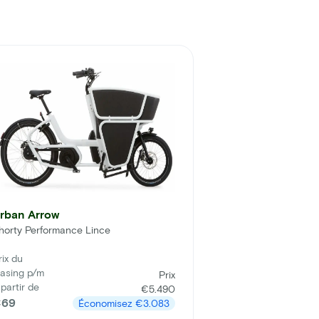
rban Arrow
horty Performance Lince
rix du
easing p/m
Prix
 partir de
€5.490
69
Économisez
€3.083