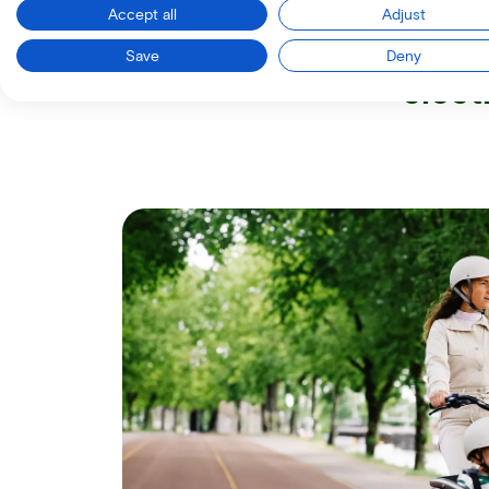
Accept all
Adjust
conce
Save
Deny
élect