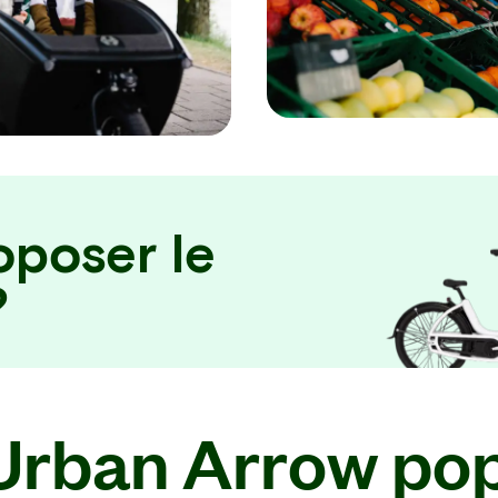
poser le
?
Urban Arrow pop