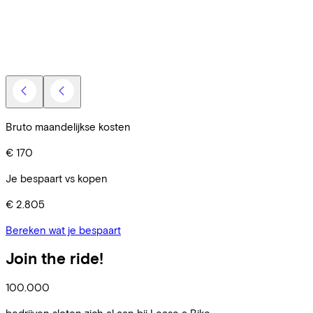
V
E
Bruto maandelijkse kosten
€ 170
Je bespaart vs kopen
€ 2.805
Bereken wat je bespaart
Join the ride!
100.000
bedrijven sloten zich al aan bij Lease a Bike