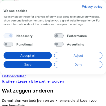
Privacy policy
We use cookies
We may place these for analysis of our visitor data, to improve our website,
Zelfstandige
show personalised content and to give you a great website experience. For
Ik wil een leasefiets voor mezelf als zelfstandige
more information about the cookies we use open the settings.
Necessary
Performance
Functional
Advertising
Werknemer
Ik wil een fiets leasen via m'n werkgever
Accept all
Adjust
Save
Deny
Fietshandelaar
Ik wil een Lease a Bike partner worden
Wat zeggen anderen
De verhalen van bedrijven en werknemers die al kozen voor
een leasefiets.