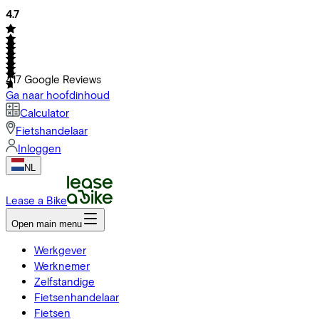
4.7
417
Google Reviews
Ga naar hoofdinhoud
Calculator
Fietshandelaar
Inloggen
NL
Lease a Bike
Open main menu
Werkgever
Werknemer
Zelfstandige
Fietsenhandelaar
Fietsen