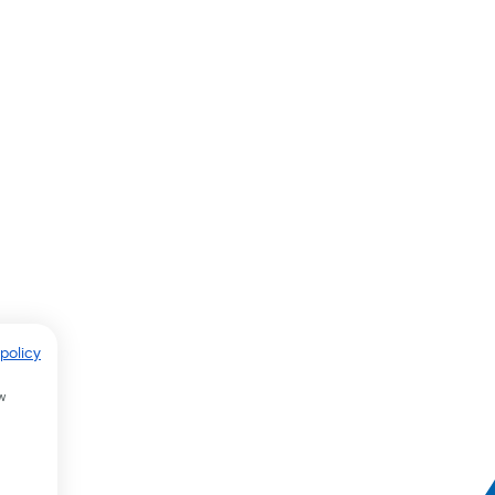
policy
w