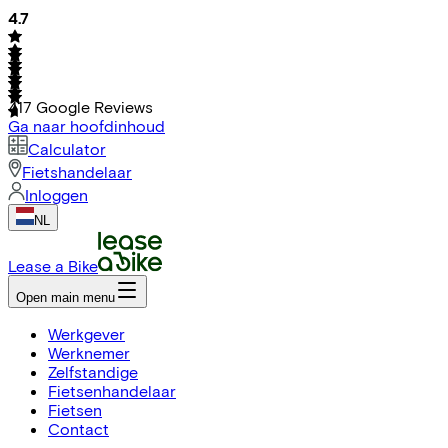
4.7
417
Google Reviews
Ga naar hoofdinhoud
Calculator
Fietshandelaar
Inloggen
NL
Lease a Bike
Open main menu
Werkgever
Werknemer
Zelfstandige
Fietsenhandelaar
Fietsen
Contact