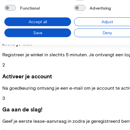
Functional
Advertising
Word Lease a Bike fietshandelaar
Accept all
Adjust
1
Save
Deny
Meld je aan
Registreer je winkel in slechts 5 minuten. Je ontvangt een lo
2
Activeer je account
Na goedkeuring ontvang je een e-mail om je account te active
3
Ga aan de slag!
Geef je eerste lease-aanvraag in zodra je geregistreerd bent