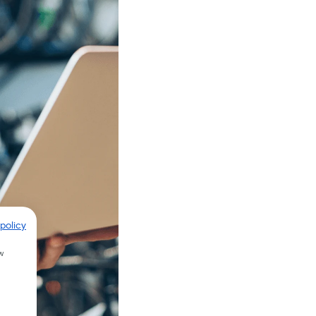
policy
w