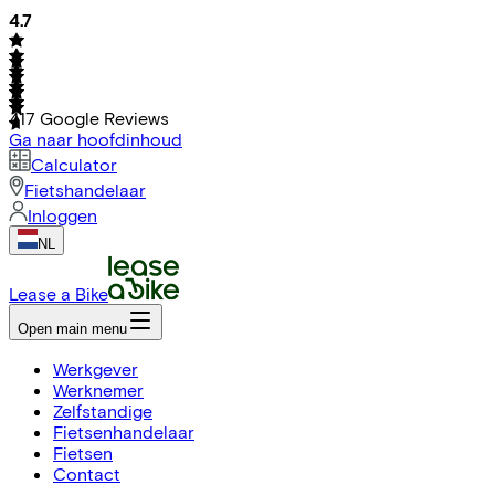
4.7
417
Google Reviews
Ga naar hoofdinhoud
Calculator
Fietshandelaar
Inloggen
NL
Lease a Bike
Open main menu
Werkgever
Werknemer
Zelfstandige
Fietsenhandelaar
Fietsen
Contact