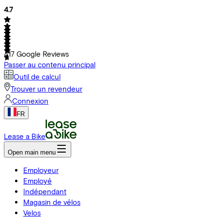
4.7
417
Google Reviews
Passer au contenu principal
Outil de calcul
Trouver un revendeur
Connexion
FR
Lease a Bike
Open main menu
Employeur
Employé
Indépendant
Magasin de vélos
Velos