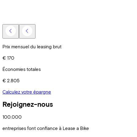
V
E
Prix mensuel du leasing brut
€ 170
Économies totales
€ 2.805
Calculez votre épargne
Rejoignez-nous
100.000
entreprises font confiance à Lease a Bike