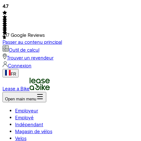
4.7
417
Google Reviews
Passer au contenu principal
Outil de calcul
Trouver un revendeur
Connexion
FR
Lease a Bike
Open main menu
Employeur
Employé
Indépendant
Magasin de vélos
Velos