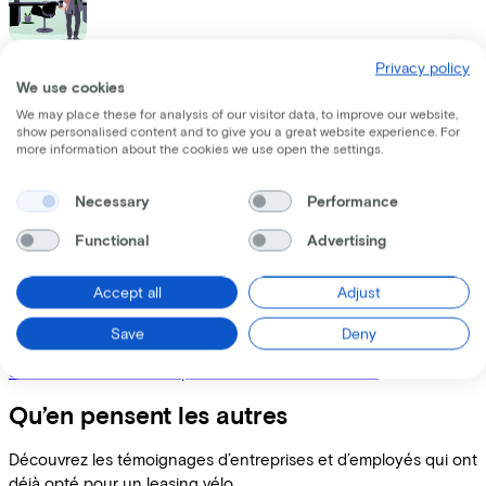
Indépendant
Privacy policy
Je voudrais un vélo de leasing en tant qu'indépendant
We use cookies
We may place these for analysis of our visitor data, to improve our website,
show personalised content and to give you a great website experience. For
more information about the cookies we use open the settings.
Employé
Necessary
Performance
Je voudrais un vélo de leasing par l'intermédiaire de mon
employeur
Functional
Advertising
Accept all
Adjust
Save
Deny
Revendeur de vélos
Je voudrais devenir un partenaire de Lease a Bike
Qu’en pensent les autres
Découvrez les témoignages d’entreprises et d’employés qui ont
déjà opté pour un leasing vélo