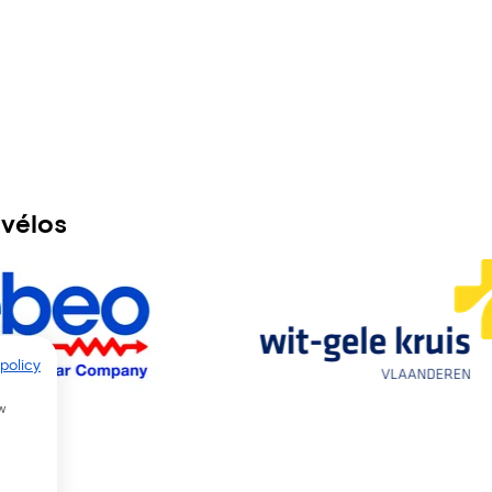
 vélos
policy
w