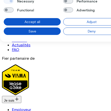
Necessary
Performance
Functional
Advertising
Accept all
Adjust
Lease a Bike
Save
Deny
A propos de nous
Contact
Actualités
FAQ
Fier partenaire de
Je suis
Employeur