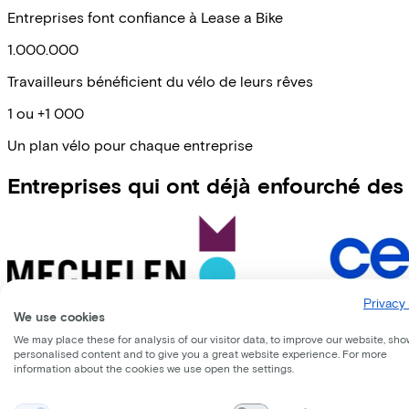
Entreprises font confiance à Lease a Bike
1.000.000
Travailleurs bénéficient du vélo de leurs rêves
1 ou +1 000
Un plan vélo pour chaque entreprise
Entreprises qui ont déjà enfourché des
Privacy 
We use cookies
We may place these for analysis of our visitor data, to improve our website, sho
personalised content and to give you a great website experience. For more
information about the cookies we use open the settings.