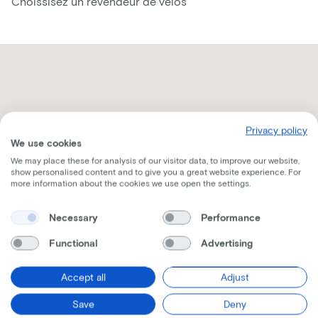
Choissisez un revendeur de vélos
Privacy policy
We use cookies
We may place these for analysis of our visitor data, to improve our website,
show personalised content and to give you a great website experience. For
more information about the cookies we use open the settings.
Necessary
Performance
Functional
Advertising
Recevez toutes les informations par mail
Accept all
Adjust
Save
Deny