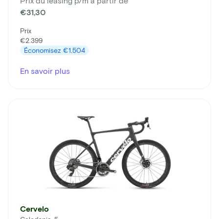
Prix du leasing p/m à partir de
€31,30
Prix
€2.399
Économisez
€1.504
En savoir plus
Cervelo