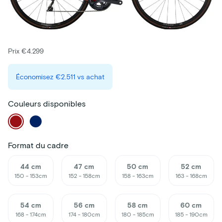
Prix €4.299
Économisez
€2.511
vs achat
Couleurs disponibles
Format du cadre
44 cm
47 cm
50 cm
52 cm
150 - 153cm
152 - 158cm
158 - 163cm
163 - 168cm
54 cm
56 cm
58 cm
60 cm
168 - 174cm
174 - 180cm
180 - 185cm
185 - 190cm