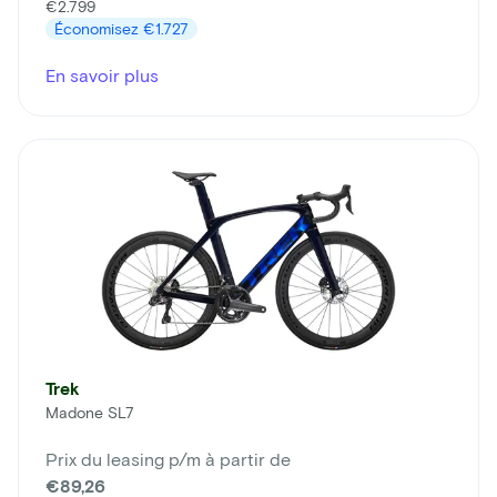
€2.799
Économisez
€1.727
En savoir plus
Trek
Madone SL7
Prix du leasing p/m à partir de
€89,26