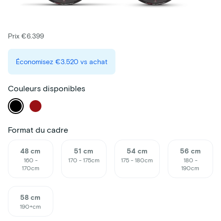
Prix €6.399
Économisez
€3.520
vs achat
Couleurs disponibles
Format du cadre
48 cm
51 cm
54 cm
56 cm
160 -
170 - 175cm
175 - 180cm
180 -
170cm
190cm
58 cm
190+cm