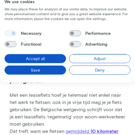
We use cookies
3. Een duurdere fiets voor minder geld
We may place these for analysis of our visitor data, to improve our website,
show personalised content and to give you a great website experience. For
E-bikes nemen toe in populariteit. Dat zien wij ook:
more information about the cookies we use open the settings.
afgelopen jaar koos maar liefst
60 procent
van de
werknemers voor een elektrische fiets op hun
Necessary
Performance
leasecontract. Bij Lease a Bike ben je helemaal vrij in
Functional
Advertising
de keuze van type en merk van fiets.
Dat hoeft je
bovendien niet veel te kosten.
Accept all
Adjust
Save
Deny
4. Voor woon-werkverkeer en voor
privégebruik
Met een leasefiets hoef je helemaal niet enkel naar
het werk te fietsen, ook in je vrije tijd mag je je fiets
gebruiken. De Belgische wetgeving schrijft voor dat
je een leasefiets ‘regelmatig’ voor woon-werkverkeer
moet gebruiken.
Dat treft, want we fietsen
gemiddeld
10 kilometer