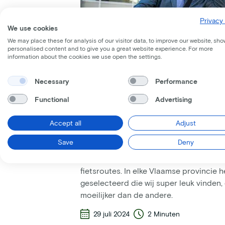
Privacy 
We use cookies
We may place these for analysis of our visitor data, to improve our website, sho
personalised content and to give you a great website experience. For more
information about the cookies we use open the settings.
Necessary
Performance
Functional
Advertising
Mobiliteit
Accept all
Adjust
Fietsroutes Vlaanderen
Save
Deny
Nu de zomer eindelijk in het land is, de
fietsroutes. In elke Vlaamse provincie
geselecteerd die wij super leuk vinden,
moeilijker dan de andere.
29 juli 2024
2 Minuten