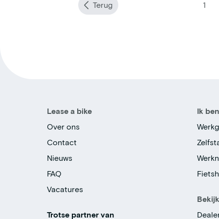
Terug
1
Lease a bike
Ik be
Over ons
Werkg
Contact
Zelfs
Nieuws
Werk
FAQ
Fiets
Vacatures
Bekij
Trotse partner van
Deale