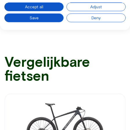
Accept all
Adjust
Ontvang alle nodige informatie per mail
Save
Deny
Vergelijkbare
fietsen