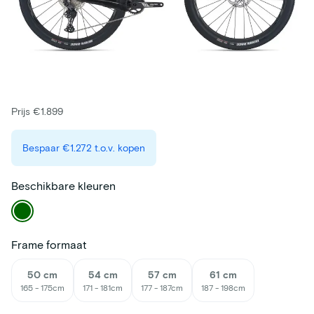
Prijs €1.899
Bespaar
€1.272
t.o.v. kopen
Beschikbare kleuren
Frame formaat
50 cm
54 cm
57 cm
61 cm
165 - 175cm
171 - 181cm
177 - 187cm
187 - 198cm