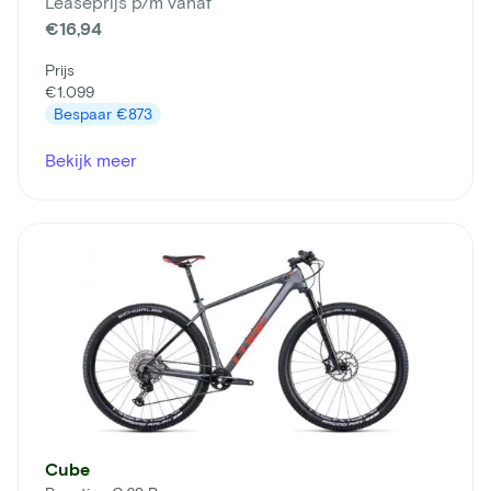
Leaseprijs p/m vanaf
€16,94
Prijs
€1.099
Bespaar
€873
Bekijk meer
Cube