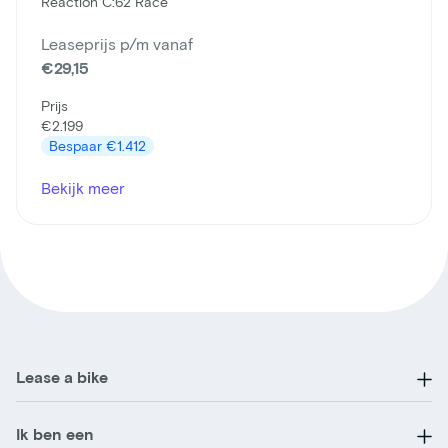
Reaction C:62 Race
Leaseprijs p/m vanaf
€29,15
Prijs
€2.199
Bespaar
€1.412
Bekijk meer
Lease a bike
Ik ben een