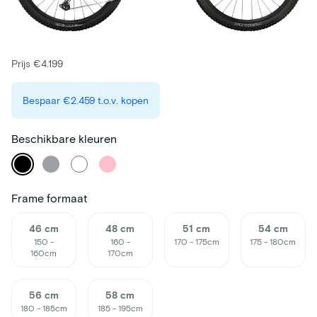
Prijs €4.199
Bespaar
€2.459
t.o.v. kopen
Beschikbare kleuren
Frame formaat
46 cm
48 cm
51 cm
54 cm
150 -
160 -
170 - 175cm
175 - 180cm
160cm
170cm
56 cm
58 cm
180 - 185cm
185 - 195cm