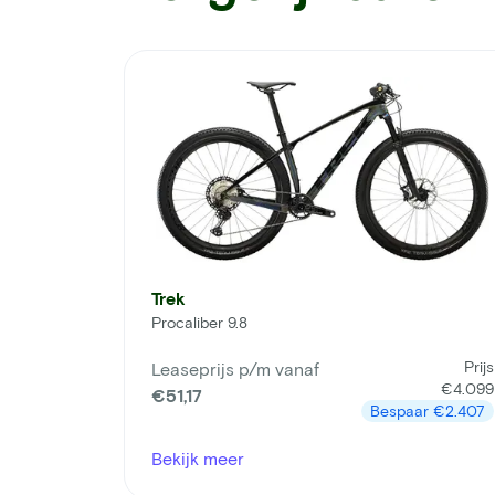
Trek
Procaliber 9.8
Prijs
Leaseprijs p/m vanaf
€4.099
€51,17
Bespaar
€2.407
Bekijk meer