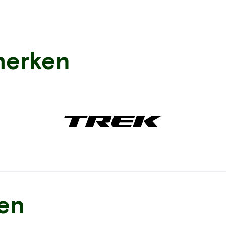
merken
ren