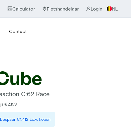
Calculator
Fietshandelaar
Login
NL
Contact
Cube
eaction C:62 Race
ijs €2.199
Bespaar
€1.412
t.o.v. kopen