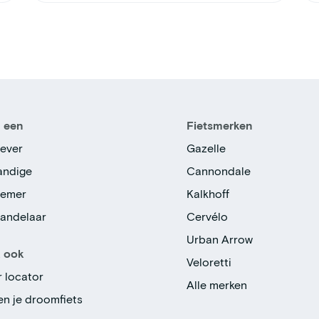
n een
Fietsmerken
ever
Gazelle
tandige
Cannondale
nemer
Kalkhoff
handelaar
Cervélo
Urban Arrow
k ook
Veloretti
r locator
Alle merken
en je droomfiets