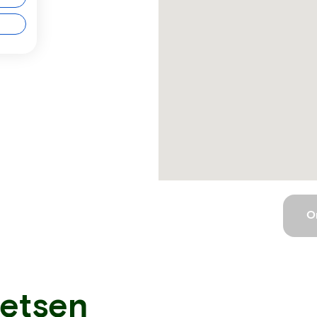
O
ietsen