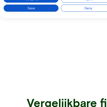
Save
Deny
Vergelijkbare f