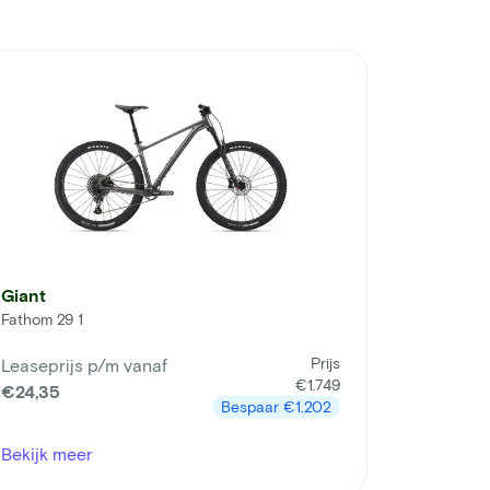
Giant
Fathom 29 1
Prijs
Leaseprijs p/m vanaf
€1.749
€24,35
Bespaar
€1.202
Bekijk meer