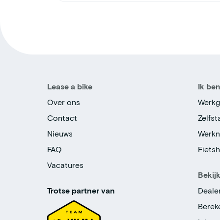
Lease a bike
Ik be
Over ons
Werkg
Contact
Zelfs
Nieuws
Werk
FAQ
Fiets
Vacatures
Bekij
Trotse partner van
Deale
Berek