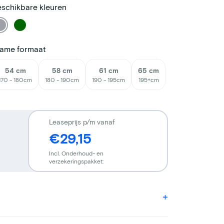
schikbare kleuren
rame formaat
54 cm
58 cm
61 cm
65 cm
170 - 180cm
180 - 190cm
190 - 195cm
195+cm
Leaseprijs p/m vanaf
€29,15
Incl. Onderhoud- en
verzekeringspakket: