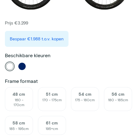
Prijs €3.299
Bespaar
€1.988
t.o.v. kopen
Beschikbare kleuren
Frame formaat
48 cm
51 cm
54 cm
56 cm
160 -
170 - 175cm
175 - 180cm
180 - 185cm
170cm
58 cm
61 cm
185 - 195cm
195+cm