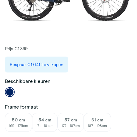
Prijs €1.399
Bespaar
€1.041
t.o.v. kopen
Beschikbare kleuren
Frame formaat
50 cm
54 cm
57 cm
61 cm
165 - 175cm
171 - 181cm
177 - 187cm
187 - 198cm