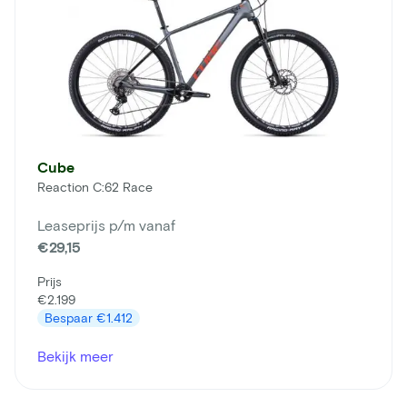
Cube
Reaction C:62 Race
Leaseprijs p/m vanaf
€29,15
Prijs
€2.199
Bespaar
€1.412
Bekijk meer