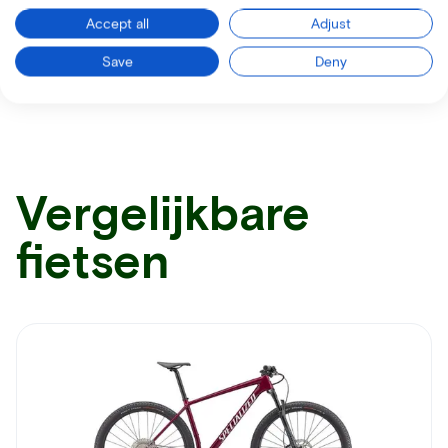
Accept all
Adjust
Ontvang alle nodige informatie per mail
Save
Deny
Vergelijkbare
fietsen