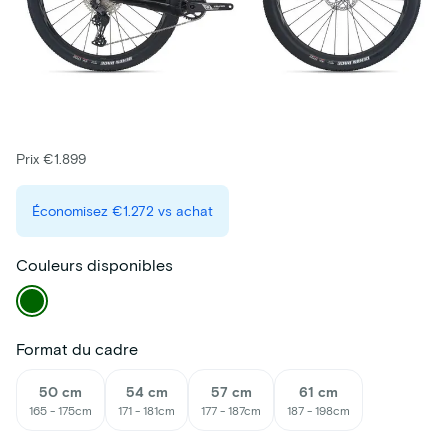
Prix €1.899
Économisez
€1.272
vs achat
Couleurs disponibles
Format du cadre
50 cm
54 cm
57 cm
61 cm
165 - 175cm
171 - 181cm
177 - 187cm
187 - 198cm