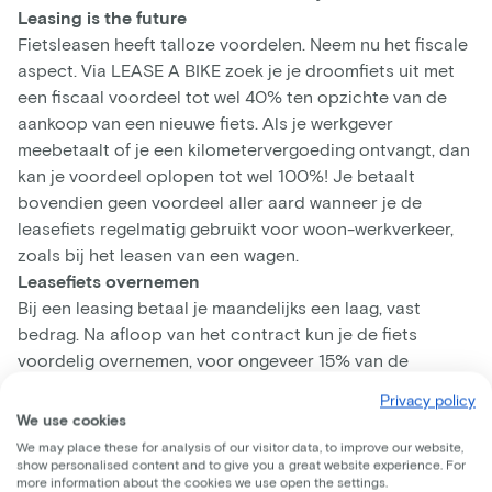
Leasing is the future
Fietsleasen heeft talloze voordelen. Neem nu het fiscale
aspect. Via LEASE A BIKE zoek je je droomfiets uit met
een fiscaal voordeel tot wel 40% ten opzichte van de
aankoop van een nieuwe fiets. Als je werkgever
meebetaalt of je een kilometervergoeding ontvangt, dan
kan je voordeel oplopen tot wel 100%! Je betaalt
bovendien geen voordeel aller aard wanneer je de
leasefiets regelmatig gebruikt voor woon-werkverkeer,
zoals bij het leasen van een wagen.
Leasefiets overnemen
Bij een leasing betaal je maandelijks een laag, vast
bedrag. Na afloop van het contract kun je de fiets
voordelig overnemen, voor ongeveer 15% van de
nieuwwaarde. Anders dan bij het aankopen van een fiets,
Privacy policy
is je leasefiets altijd inclusief onderhoud, verzekering en
We use cookies
pechbijstand. Kies je voor het premium pakket? Dan zijn
We may place these for analysis of our visitor data, to improve our website,
er nooit extra kosten voor onderhoud en
show personalised content and to give you a great website experience. For
more information about the cookies we use open the settings.
reparaties!Tenslotte kan je kiezen uit alle type fietsen en