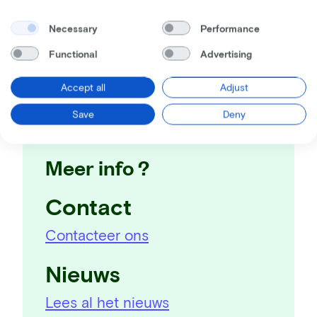
fietsmerken bij meer dan 300 lokale fietsenwinkels.
Necessary
Performance
Keuzestress?
Ben je overtuigd? Heb je nog vragen? Neem gerust
Functional
Advertising
contact op, wij helpen je graag verder.
Accept all
Adjust
Save
Deny
Meer info ?
Contact
Contacteer ons
Nieuws
Lees al het nieuws