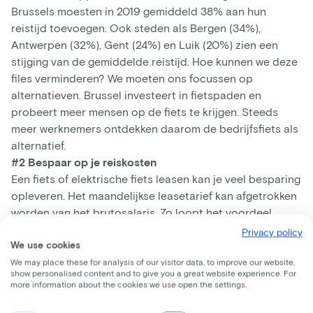
Brussels moesten in 2019 gemiddeld 38% aan hun
reistijd toevoegen. Ook steden als Bergen (34%),
Antwerpen (32%), Gent (24%) en Luik (20%) zien een
stijging van de gemiddelde reistijd. Hoe kunnen we deze
files verminderen? We moeten ons focussen op
alternatieven. Brussel investeert in fietspaden en
probeert meer mensen op de fiets te krijgen. Steeds
meer werknemers ontdekken daarom de bedrijfsfiets als
alternatief.
#2 Bespaar op je reiskosten
Een fiets of elektrische fiets leasen kan je veel besparing
opleveren. Het maandelijkse leasetarief kan afgetrokken
worden van het brutosalaris. Zo loopt het voordeel
tegenover de nieuwprijs op tot wel 40 procent, zelfs als
Privacy policy
We use cookies
je werkgever niets bijdraagt. En hoe meer jij fietst, hoe
meer fietsvergoeding je ontvangt.
We may place these for analysis of our visitor data, to improve our website,
show personalised content and to give you a great website experience. For
#3 Trap je gezond
more information about the cookies we use open the settings.
Minimaal een half uurtje bewegen per dag is
noodzakelijk om fit en gezond te blijven, maar de tijd