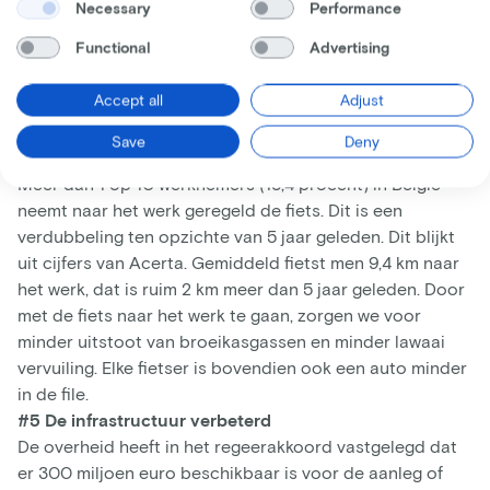
Necessary
Performance
daarvoor ontbreekt vaak. Als je elke dag heen en weer
Functional
Advertising
naar kantoor fietst, heb je je dagelijkse beweeg minuten
waarschijnlijk al te pakken. Je komt vol energie aan op
Accept all
Adjust
kantoor, maak je hoofd leeg op weg naar huis en je hoeft
in de avond niet meer naar de sportschool.
Save
Deny
#4 Wees goed voor het milieu
Meer dan 1 op 10 werknemers (13,4 procent) in België
neemt naar het werk geregeld de fiets. Dit is een
verdubbeling ten opzichte van 5 jaar geleden. Dit blijkt
uit cijfers van Acerta. Gemiddeld fietst men 9,4 km naar
het werk, dat is ruim 2 km meer dan 5 jaar geleden. Door
met de fiets naar het werk te gaan, zorgen we voor
minder uitstoot van broeikasgassen en minder lawaai
vervuiling. Elke fietser is bovendien ook een auto minder
in de file.
#5 De infrastructuur verbeterd
De overheid heeft in het regeerakkoord vastgelegd dat
er 300 miljoen euro beschikbaar is voor de aanleg of