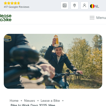
NL
417 Google Reviews
Menu
Home
→
Nieuws
→
Lease a Bike
→
Bike to Work Days 2025: Meer werknemers, meer kilometers, meer impact