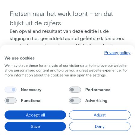
Fietsen naar het werk loont – en dat
blijkt uit de cijfers
Een opvallend resultaat van deze editie is de
stijging in het gemiddeld aantal gefietste kilometers
per deelnemende werknemer. Niet alleen stapten
Privacy policy
meer mensen op de fiets, ze legden ook
meer
We use cookies
kilometers
af. Dat wijst op een groeiende bereidheid
We may place these for analysis of our visitor data, to improve our website,
om de fiets als volwaardig vervoersmiddel te
show personalised content and to give you a great website experience. For
gebruiken, ook op regelmatige basis voor het woon-
more information about the cookies we use open the settings.
werkverkeer.
We zijn dan ook enorm tevreden met de resultaten
Necessary
Performance
van onze campagne, die toont dat ons initiatief
Functional
Advertising
mensen in beweging brengt – zowel letterlijk als in
hun dagelijkse keuzes. Steeds meer werknemers
Accept all
Adjust
ontdekken de voordelen van fietsen naar het werk:
niet alleen voor hun eigen gezondheid, maar ook als
Save
Deny
een haalbare en betrouwbare manier om zich te