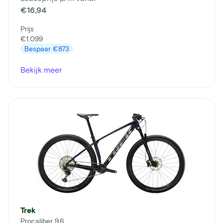
€16,94
Prijs
€1.099
Bespaar
€873
Bekijk meer
Trek
Procaliber 9.6