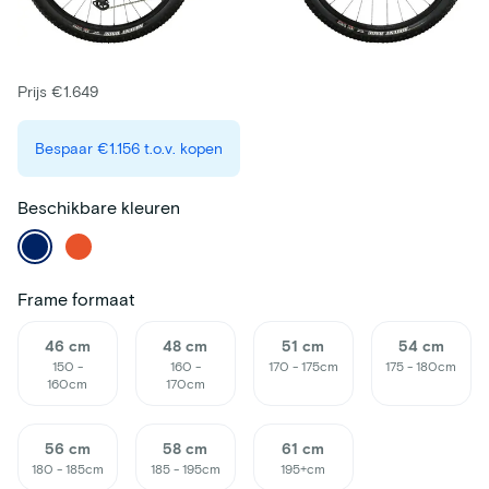
Prijs €1.649
Bespaar
€1.156
t.o.v. kopen
Beschikbare kleuren
Frame formaat
46 cm
48 cm
51 cm
54 cm
150 -
160 -
170 - 175cm
175 - 180cm
160cm
170cm
56 cm
58 cm
61 cm
180 - 185cm
185 - 195cm
195+cm