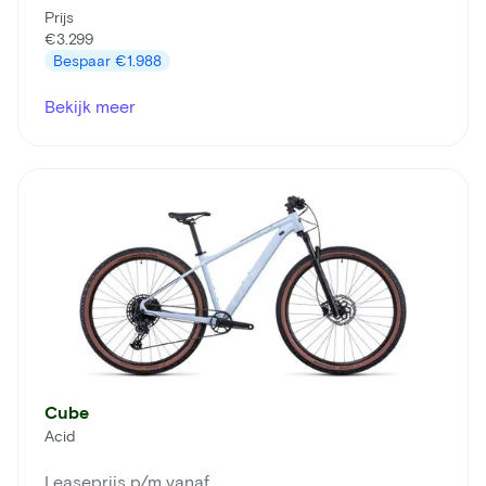
Prijs
€3.299
Bespaar
€1.988
Bekijk meer
Cube
Acid
Leaseprijs p/m vanaf