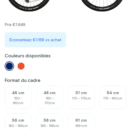
Prix €1.649
Économisez
€1.156
vs achat
Couleurs disponibles
Format du cadre
46 cm
48 cm
51 cm
54 cm
150 -
160 -
170 - 175cm
175 - 180cm
160cm
170cm
56 cm
58 cm
61 cm
180 - 185cm
185 - 195cm
195+cm