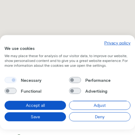
Privacy policy
We use cookies
We may place these for analysis of our visitor data, to improve our website,
show personalised content and to give you a great website experience. For
more information about the cookies we use open the settings.
Necessary
Performance
Functional
Advertising
Recevez toutes les informations par mail
Accept all
Adjust
Save
Deny