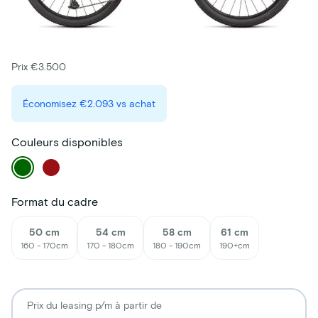
Prix €3.500
Économisez
€2.093
vs achat
Couleurs disponibles
Format du cadre
50 cm
54 cm
58 cm
61 cm
160 - 170cm
170 - 180cm
180 - 190cm
190+cm
Prix du leasing p/m à partir de