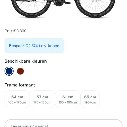
Prijs €3.899
Bespaar
€2.374
t.o.v. kopen
Beschikbare kleuren
Frame formaat
54 cm
57 cm
61 cm
65 cm
165 - 175cm
175 - 185cm
185 - 195cm
195+cm
Leaseprijs p/m vanaf