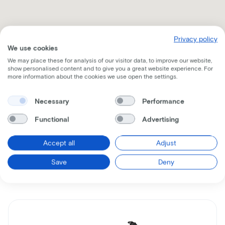
Privacy policy
We use cookies
We may place these for analysis of our visitor data, to improve our website,
Ontvang alle nodige informatie per mail
show personalised content and to give you a great website experience. For
more information about the cookies we use open the settings.
Necessary
Performance
Functional
Advertising
Vergelijkbare
Accept all
Adjust
fietsen
Save
Deny