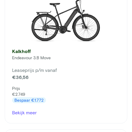
Kalkhoff
Endeavour 3.B Move
Leaseprijs p/m vanaf
€36,56
Prijs
€2.749
Bespaar
€1.772
Bekijk meer