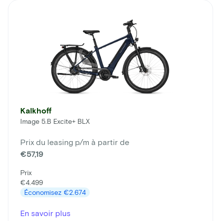
Kalkhoff
Image 5.B Excite+ BLX
Prix du leasing p/m à partir de
€57,19
Prix
€4.499
Économisez
€2.674
En savoir plus