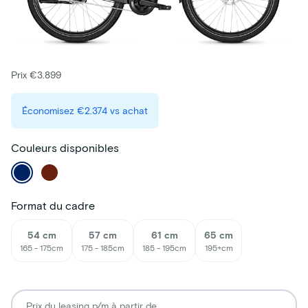
Prix €3.899
Économisez
€2.374
vs achat
Couleurs disponibles
Format du cadre
54 cm
57 cm
61 cm
65 cm
165 - 175cm
175 - 185cm
185 - 195cm
195+cm
Prix du leasing p/m à partir de