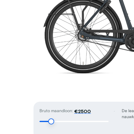
Bruto maandloon:
De lea
€
nauwke