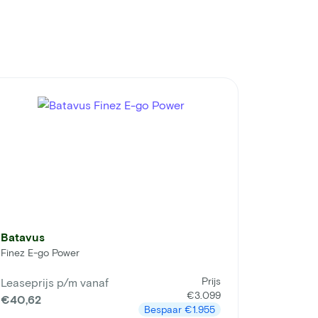
Batavus
Finez E-go Power
Prijs
Leaseprijs p/m vanaf
€3.099
€40,62
Bespaar
€1.955