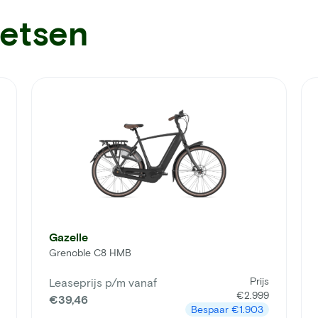
ietsen
Gazelle
Grenoble C8 HMB
Prijs
Leaseprijs p/m vanaf
€2.999
€39,46
Bespaar
€1.903