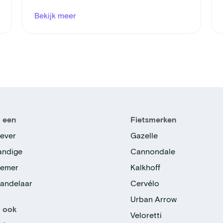
Bekijk meer
n een
Fietsmerken
ever
Gazelle
tandige
Cannondale
nemer
Kalkhoff
handelaar
Cervélo
Urban Arrow
k ook
Veloretti