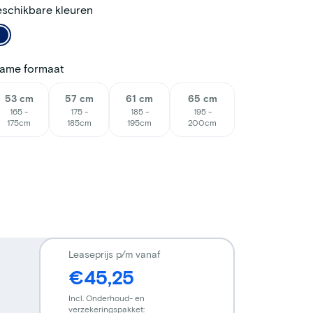
schikbare kleuren
rame formaat
53 cm
57 cm
61 cm
65 cm
165 -
175 -
185 -
195 -
175cm
185cm
195cm
200cm
Leaseprijs p/m vanaf
€45,25
Incl. Onderhoud- en
verzekeringspakket: