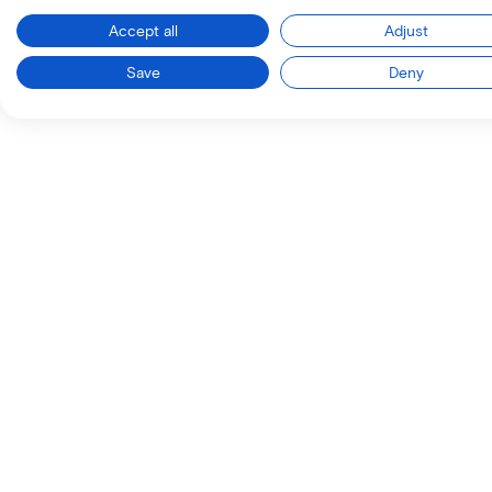
Accept all
Adjust
Save
Deny