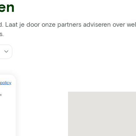
ren
d. Laat je door onze partners adviseren over welk
s.
policy
w