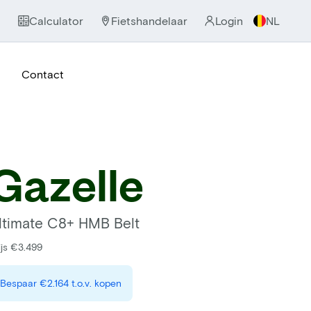
Calculator
Fietshandelaar
Login
NL
Contact
Gazelle
ltimate C8+ HMB Belt
ijs €3.499
Bespaar
€2.164
t.o.v. kopen