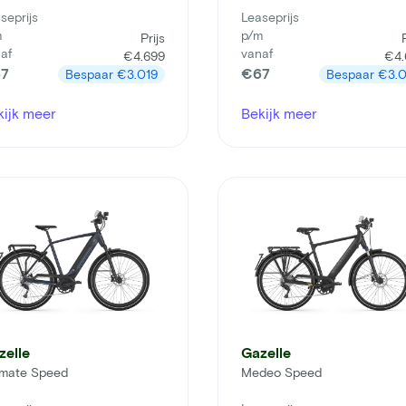
seprijs
Leaseprijs
m
p/m
Prijs
af
vanaf
€4.699
€4.
7
€67
Bespaar
€3.019
Bespaar
€3.0
kijk meer
Bekijk meer
zelle
Gazelle
imate Speed
Medeo Speed