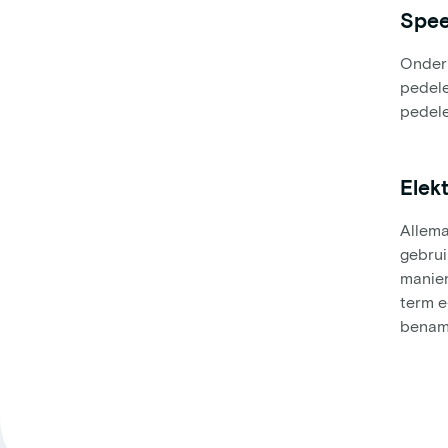
Spee
Onder 
pedele
pedele
Elekt
Allema
gebrui
manier
term e
benami