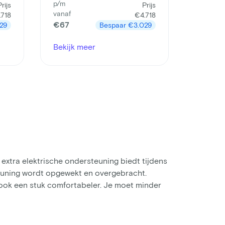
p/m
Prijs
Prijs
vanaf
.718
€4.718
€67
29
Bespaar
€3.029
Bekijk meer
, extra elektrische ondersteuning biedt tijdens
euning wordt opgewekt en overgebracht.
ar ook een stuk comfortabeler. Je moet minder