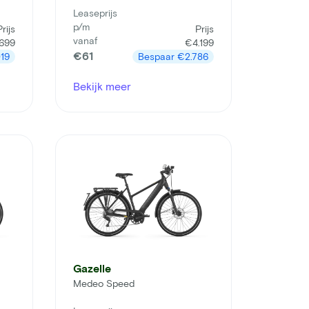
Leaseprijs
p/m
Prijs
Prijs
vanaf
699
€4.199
€61
19
Bespaar
€2.786
Bekijk meer
Gazelle
Medeo Speed