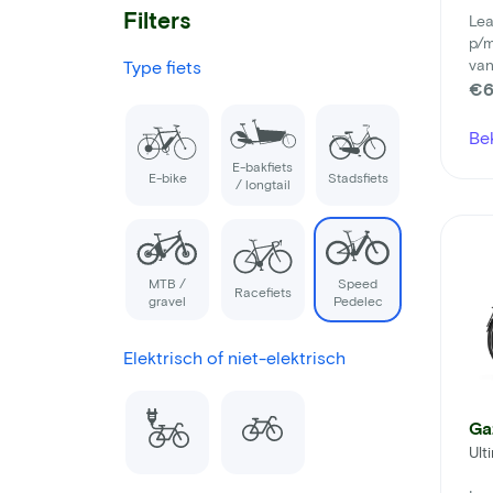
Filters
Lea
p/
van
Type fiets
€6
Be
E-bakfiets
E-bike
Stadsfiets
/ longtail
MTB /
Speed
Racefiets
gravel
Pedelec
Elektrisch of niet-elektrisch
Ga
Ult