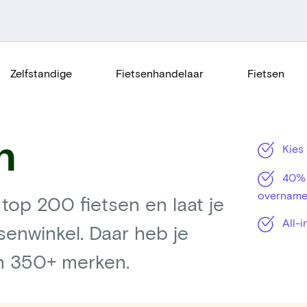
Zelfstandige
Fietsenhandelaar
Fietsen
n
Kies 
40% g
overname 
 top 200 fietsen en laat je
All-i
tsenwinkel. Daar heb je
an 350+ merken.