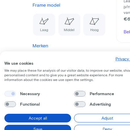
Lea
Frame model
p/
van
€6
Laag
Middel
Hoog
Be
Merken
Batavus
Privacy 
We use cookies
Carqon
We may place these for analysis of our visitor data, to improve our website, sho
personalised content and to give you a great website experience. For more
Cervelo
information about the cookies we use open the settings.
Cube
Necessary
Performance
Gazelle
Functional
Advertising
Ri
Giant
Sup
Accept all
Adjust
Kalkhoff
Lea
Save
Deny