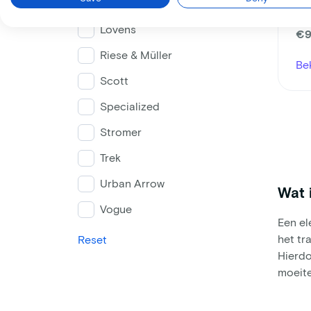
Koga
p/
van
Lovens
€9
Riese & Müller
Be
Scott
Specialized
Stromer
Trek
Urban Arrow
Wat i
Vogue
Een el
het tr
Reset
Hierdo
moeite