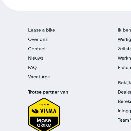
Lease a bike
Ik be
Over ons
Werkg
Contact
Zelfs
Nieuws
Werk
FAQ
Fiets
Vacatures
Bekij
Trotse partner van
Deale
Berek
Inlog
Team 