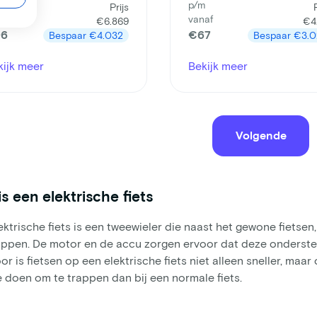
m
p/m
Prijs
af
vanaf
€6.869
€4
6
€67
Bespaar
€4.032
Bespaar
€3.0
kijk meer
Bekijk meer
Volgende
s een elektrische fiets
ektrische fiets is een tweewieler die naast het gewone fietsen
appen. De motor en de accu zorgen ervoor dat deze onderst
or is fietsen op een elektrische fiets niet alleen sneller, ma
 doen om te trappen dan bij een normale fiets.