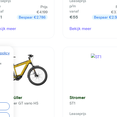
seprijs
Leaseprijs
m
p/m
Prijs
af
vanaf
€4.199
€3.
1
€55
Bespaar
€2.786
Bespaar
€2.5
kijk meer
Bekijk meer
policy
w
ese & Müller
Stromer
ercharger GT vario HS
ST1
seprijs
Leaseprijs