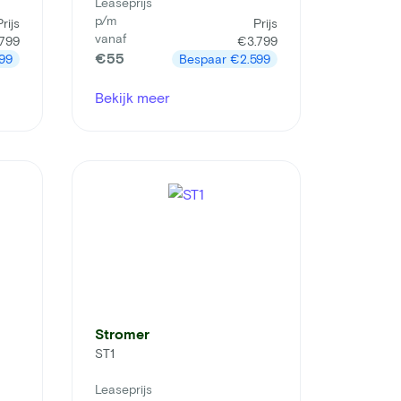
Leaseprijs
p/m
Prijs
Prijs
vanaf
799
€3.799
€55
99
Bespaar
€2.599
Bekijk meer
Stromer
ST1
Leaseprijs