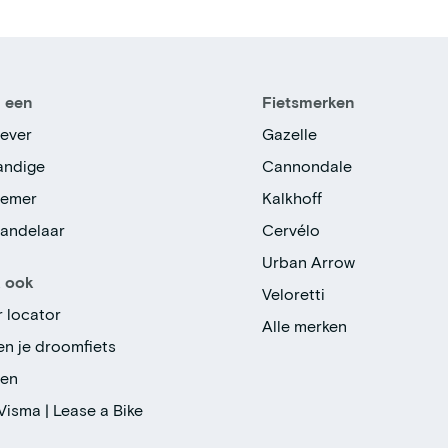
n een
Fietsmerken
ever
Gazelle
tandige
Cannondale
nemer
Kalkhoff
handelaar
Cervélo
Urban Arrow
k ook
Veloretti
r locator
Alle merken
en je droomfiets
gen
Visma | Lease a Bike