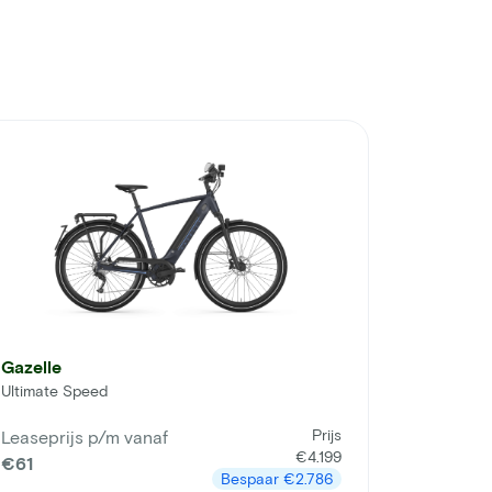
Gazelle
Ultimate Speed
Prijs
Leaseprijs p/m vanaf
€4.199
€61
Bespaar
€2.786