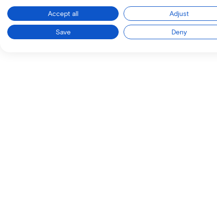
Accept all
Adjust
Save
Deny