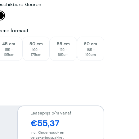
schikbare kleuren
rame formaat
45 cm
50 cm
55 cm
60 cm
155 -
165 -
175 -
185 -
165cm
175cm
185cm
195cm
Leaseprijs p/m vanaf
€55,37
Incl. Onderhoud- en
verzekeringspakket: