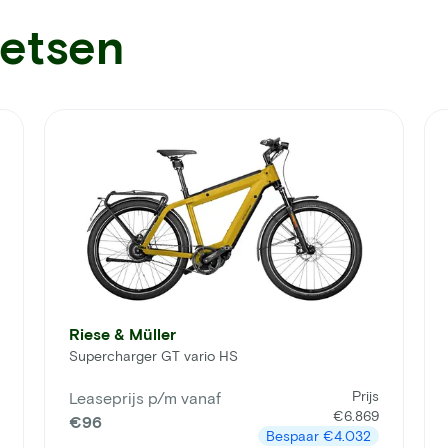
ietsen
Riese & Müller
Supercharger GT vario HS
Prijs
Leaseprijs p/m vanaf
€6.869
€96
Bespaar
€4.032