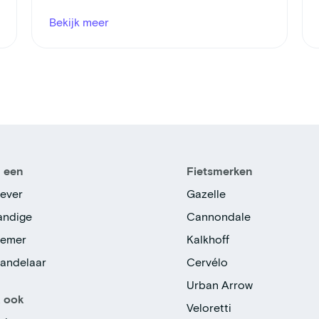
Bekijk meer
n een
Fietsmerken
ever
Gazelle
tandige
Cannondale
nemer
Kalkhoff
handelaar
Cervélo
Urban Arrow
k ook
Veloretti