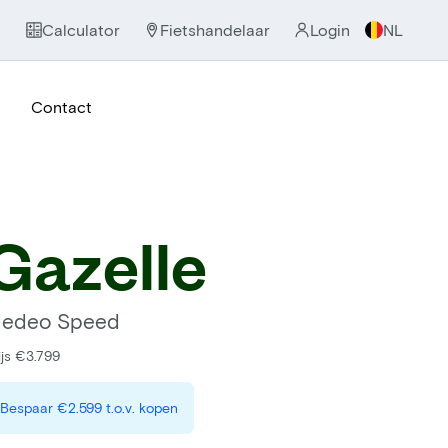
Calculator
Fietshandelaar
Login
NL
Contact
Gazelle
edeo Speed
ijs €3.799
Bespaar
€2.599
t.o.v. kopen