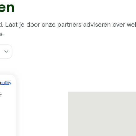
ren
d. Laat je door onze partners adviseren over welk
s.
policy
w