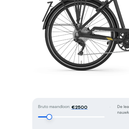
Bruto maandloon:
De lea
€
nauwke