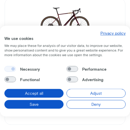
Privacy policy
We use cookies
We may place these for analysis of our visitor data, to improve our website,
show personalised content and to give you a great website experience. For
Cervelo
more information about the cookies we use open the settings.
Aspero
Necessary
Performance
Leaseprijs p/m vanaf
€43
Functional
Advertising
Prijs
Accept all
Adjust
€3.399
Bespaar
€2.041
Save
Deny
Bekijk meer