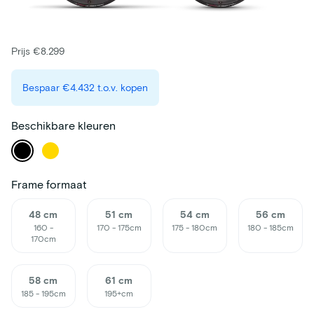
Prijs €8.299
Bespaar
€4.432
t.o.v. kopen
Beschikbare kleuren
Frame formaat
48 cm
51 cm
54 cm
56 cm
160 -
170 - 175cm
175 - 180cm
180 - 185cm
170cm
58 cm
61 cm
185 - 195cm
195+cm