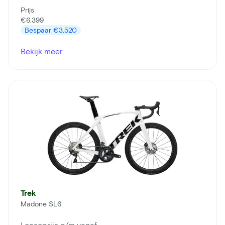
Prijs
€6.399
Bespaar
€3.520
Bekijk meer
Trek
Madone SL6
Leaseprijs p/m vanaf