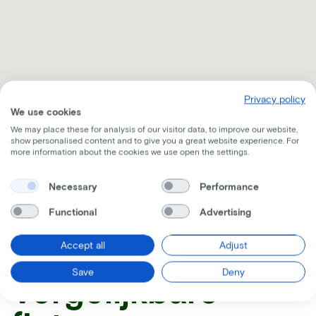
Privacy policy
We use cookies
We may place these for analysis of our visitor data, to improve our website,
show personalised content and to give you a great website experience. For
more information about the cookies we use open the settings.
Ontvang alle nodige informatie per mail
Necessary
Performance
Functional
Advertising
Accept all
Adjust
Save
Deny
Vergelijkbare