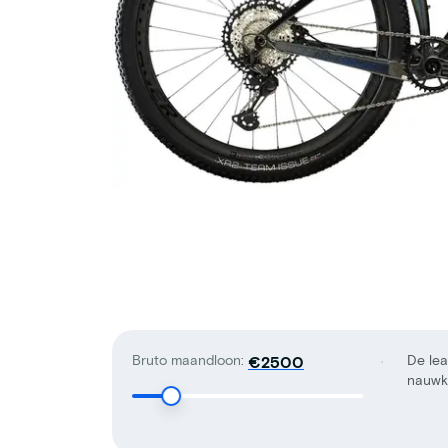
Bruto maandloon:
De lea
€
nauwke