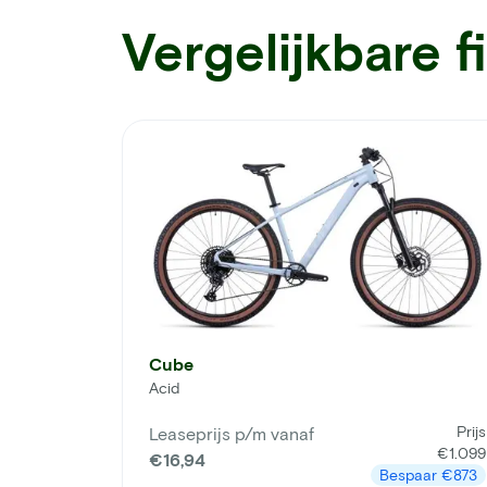
Vergelijkbare f
Cube
Acid
Prijs
Leaseprijs p/m vanaf
€1.099
€16,94
Bespaar
€873