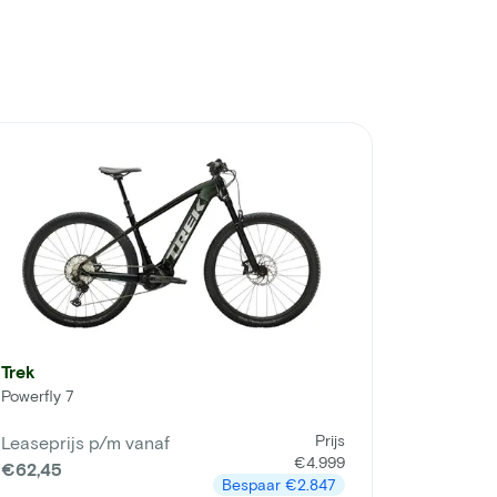
Trek
Powerfly 7
Prijs
Leaseprijs p/m vanaf
€4.999
€62,45
Bespaar
€2.847