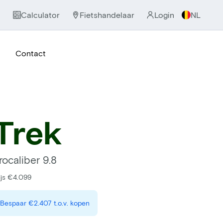
Calculator
Fietshandelaar
Login
NL
Contact
Trek
rocaliber 9.8
ijs €4.099
Bespaar
€2.407
t.o.v. kopen