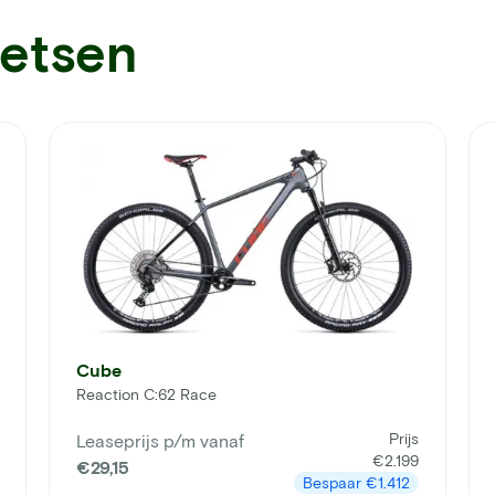
ietsen
Cube
Reaction C:62 Race
Prijs
Leaseprijs p/m vanaf
€2.199
€29,15
Bespaar
€1.412