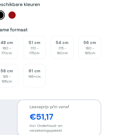
schikbare kleuren
rame formaat
48 cm
51 cm
54 cm
56 cm
160 -
170 -
175 -
180 -
170cm
175cm
180cm
185cm
58 cm
61 cm
185 -
195+cm
195cm
Leaseprijs p/m vanaf
€51,17
Incl. Onderhoud- en
verzekeringspakket: