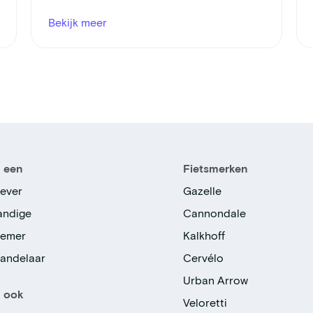
Bekijk meer
n een
Fietsmerken
ever
Gazelle
tandige
Cannondale
nemer
Kalkhoff
handelaar
Cervélo
Urban Arrow
k ook
Veloretti