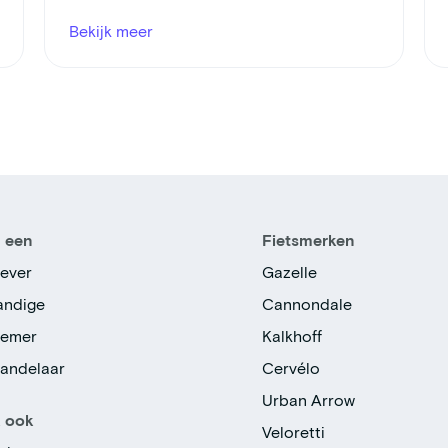
Bekijk meer
n een
Fietsmerken
ever
Gazelle
tandige
Cannondale
nemer
Kalkhoff
handelaar
Cervélo
Urban Arrow
k ook
Veloretti