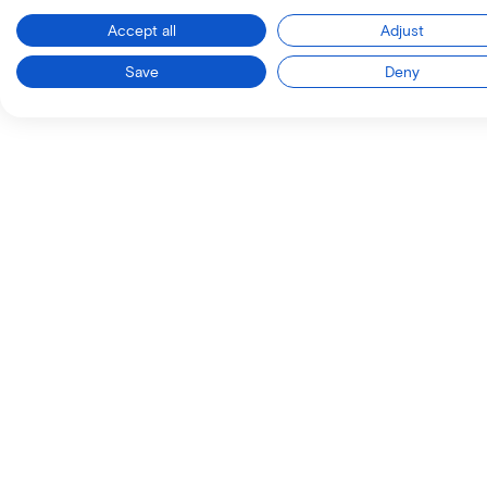
Accept all
Adjust
Save
Deny