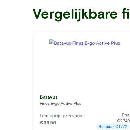
Vergelijkbare f
Batavus
Finez E-go Active Plus
Prijs
Leaseprijs p/m vanaf
€2.749
€36,56
Bespaar
€1.772