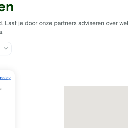
ren
d. Laat je door onze partners adviseren over welk
s.
policy
w