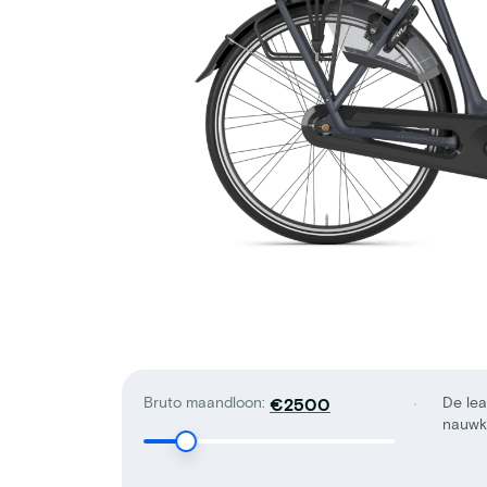
Bruto maandloon:
De lea
€
nauwke