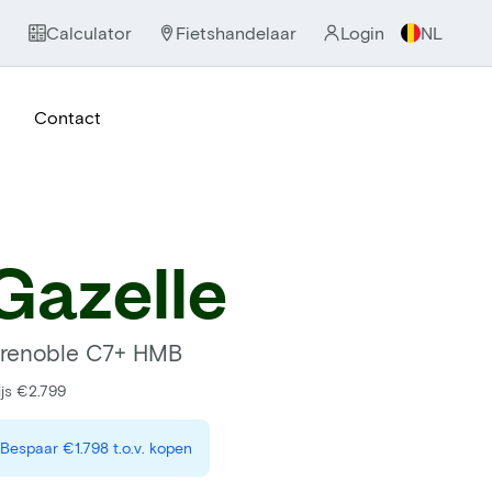
Calculator
Fietshandelaar
Login
NL
Contact
Gazelle
renoble C7+ HMB
ijs €2.799
Bespaar
€1.798
t.o.v. kopen