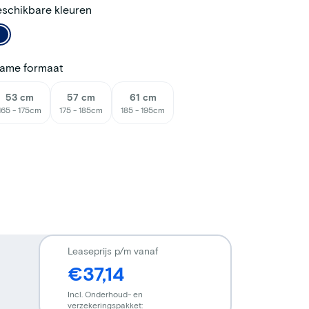
schikbare kleuren
rame formaat
53 cm
57 cm
61 cm
165 - 175cm
175 - 185cm
185 - 195cm
Leaseprijs p/m vanaf
€37,14
Incl. Onderhoud- en
verzekeringspakket: