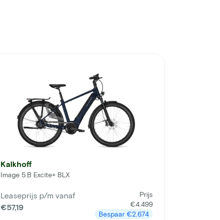
Kalkhoff
Image 5.B Excite+ BLX
Prijs
Leaseprijs p/m vanaf
€4.499
€57,19
Bespaar
€2.674