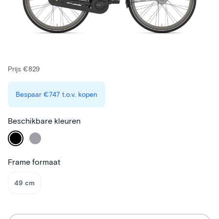
Prijs €829
Bespaar
€747
t.o.v. kopen
Beschikbare kleuren
Frame formaat
49 cm