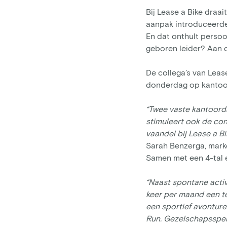
Bij Lease a Bike draa
aanpak introduceerde 
En dat onthult persoon
geboren leider? Aan 
De collega’s van Leas
donderdag op kantoo
“Twee vaste kantoorda
stimuleert ook de con
vaandel bij Lease a B
Sarah Benzerga, marke
Samen met een 4-tal e
“Naast spontane activ
keer per maand een te
een sportief avonture
Run. Gezelschapsspelle