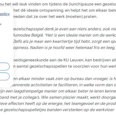
ou het wél leuk vinden om tijdens de (lunch)pauze een gezel
 hen is het dé ideale ontspanning, en helpt het om elkaar bet
policy
 er vermeden dat ze over het werk (moeten) praten.
w
an een gezelschapsspel denk je even aan niets anders, ook nie
ur van Asmodee België. “Het is een ideale manier om de werk
ning! Zelfs als je maar een kwartiertje tijd hebt, zorgt een 
rtie happiness. Nadien is je hoofd weer helemaal fris en leeg,
”
ssor arbeidsgeneeskunde aan de KU Leuven, kan bedrijven al
ook een aantal gezelschapsspellen te voorzien voor hun wer
erken en elkaar minder vaak zien op bureau dan vroeger, is 
 ontspannende activiteiten te faciliteren, in welke vorm dan 
jn een laagdrempelige manier om elkaar beter te leren kenn
 band met je collega’s. Wie samen plezier maakt, werkt doorg
ieve effecten heeft op de energie, het teamgevoel en de produc
oe gezelschapsspelletjes banden versterken op de werkvloer