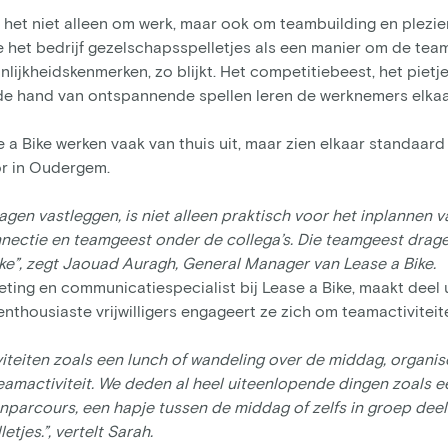
it het niet alleen om werk, maar ook om teambuilding en plezie
het bedrijf gezelschapsspelletjes als een manier om de team
lijkheidskenmerken, zo blijkt. Het competitiebeest, het pietj
de hand van ontspannende spellen leren de werknemers elkaa
e a Bike werken vaak van thuis uit, maar zien elkaar standaar
r in Oudergem.
gen vastleggen, is niet alleen praktisch voor het inplannen v
nectie en teamgeest onder de collega’s. Die teamgeest drag
ike”, zegt Jaouad Auragh, General Manager van Lease a Bike.
ting en communicatiespecialist bij Lease a Bike, maakt deel 
nthousiaste vrijwilligers engageert ze zich om teamactiviteit
iteiten zoals een lunch of wandeling over de middag, organi
amactiviteit. We deden al heel uiteenlopende dingen zoals ee
nparcours, een hapje tussen de middag of zelfs in groep dee
tjes.”, vertelt Sarah.