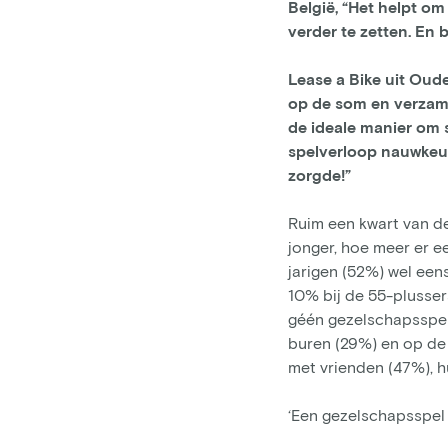
België, “Het helpt 
verder te zetten. En 
Lease a Bike uit Oude
op de som en verzamel
de ideale manier om s
spelverloop nauwkeuri
zorgde!”
Ruim een kwart van de
jonger, hoe meer er e
jarigen (52%) wel een
10% bij de 55-plusser
géén gezelschapsspel 
buren (29%) en op de 
met vrienden (47%), h
‘Een gezelschapsspel