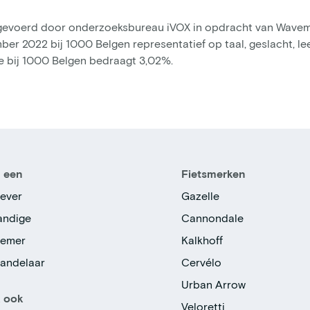
tgevoerd door onderzoeksbureau iVOX in opdracht van Wave
ber 2022 bij 1000 Belgen representatief op taal, geslacht, lee
 bij 1000 Belgen bedraagt 3,02%.
n een
Fietsmerken
ever
Gazelle
tandige
Cannondale
nemer
Kalkhoff
handelaar
Cervélo
Urban Arrow
k ook
Veloretti