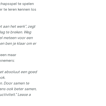
schapsspel te spelen
er te leren kennen los
t aan het werk”, zegt
dag te breken. Weg
spel meteen voor een
 en ben je klaar om er
leen maar
knemers:
het absoluut een goed
ook.
en. Door samen te
aans ook beter samen,
tiviteit.” Lease a