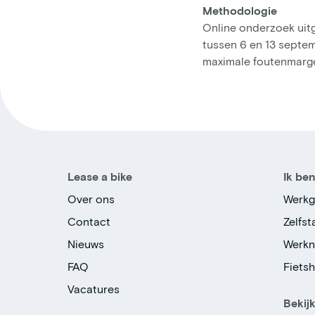
Methodologie
Online onderzoek ui
tussen 6 en 13 septem
maximale foutenmarge
Lease a bike
Ik be
Over ons
Werkg
Contact
Zelfs
Nieuws
Werk
FAQ
Fiets
Vacatures
Bekij