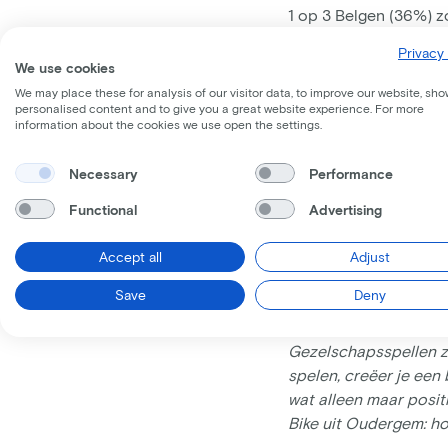
1 op 3 Belgen (36%) z
met de collega’s. Voor
Privacy 
van het werk en wordt
We use cookies
We may place these for analysis of our visitor data, to improve our website, sho
personalised content and to give you a great website experience. For more
“Tijdens het spelen v
information about the cookies we use open the settings.
Bert De Smet, directe
stress, welkom ontspan
Necessary
Performance
lach en een instant po
opnieuw in te vliegen.
Functional
Advertising
Lode Godderis, profe
aanmoedigen om zelf 
Accept all
Adjust
Save
Deny
“Nu we meer hybride w
idee om als werkgever
Gezelschapsspellen zi
spelen, creëer je een
wat alleen maar posit
Bike uit Oudergem: h