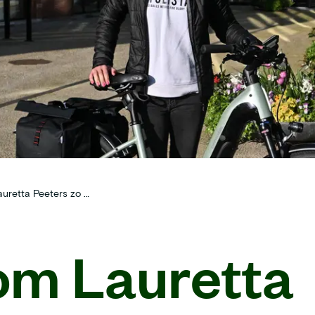
Waarom Lauretta Peeters zo graag gaat werken op maandag
m Lauretta