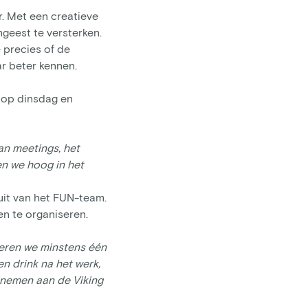
r. Met een creatieve
geest te versterken.
e precies of de
r beter kennen.
d op dinsdag en
an meetings, het
en we hoog in het
uit van het FUN-team.
en te organiseren.
seren we minstens één
n drink na het werk,
lnemen aan de Viking