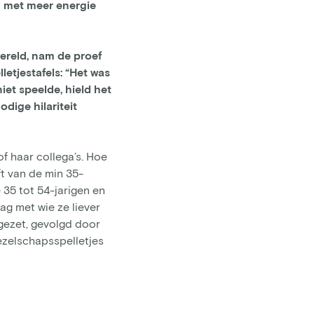
g met meer energie
wereld, nam de proef
etjestafels: “Het was
iet speelde, hield het
dige hilariteit
f haar collega’s. Hoe
ft van de min 35-
 35 tot 54-jarigen en
ag met wie ze liever
 gezet, gevolgd door
ezelschapsspelletjes