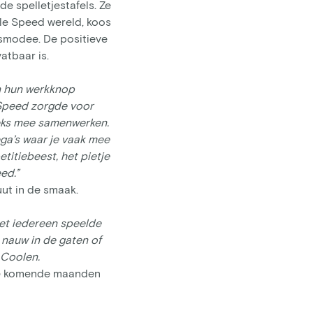
e spelletjestafels. Ze
gle Speed wereld, koos
Asmodee. De positieve
vatbaar is.
n hun werkknop
 Speed zorgde voor
eeks mee samenwerken.
ga’s waar je vaak mee
itiebeest, het pietje
ed.”
uut in de smaak.
iet iedereen speelde
 nauw in de gaten of
 Coolen.
 de komende maanden