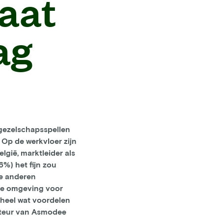
gaat
ag
gezelschapsspellen
 Op de werkvloer zijn
lgië, marktleider als
6%) het fijn zou
De anderen
kte omgeving voor
r heel wat voordelen
ecteur van Asmodee