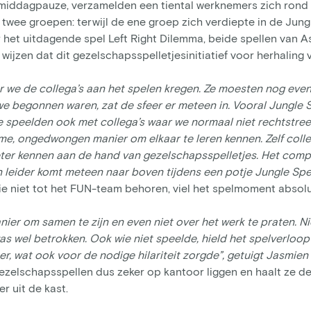
middagpauze, verzamelden een tiental werknemers zich rond d
 twee groepen: terwijl de ene groep zich verdiepte in de Jun
 het uitdagende spel Left Right Dilemma, beide spellen van 
e wijzen dat dit gezelschapsspelletjesinitiatief voor herhaling 
r we de collega’s aan het spelen kregen. Ze moesten nog eve
we begonnen waren, zat de sfeer er meteen in. Vooral Jungle
e speelden ook met collega’s waar we normaal niet rechtstr
e, ongedwongen manier om elkaar te leren kennen. Zelf colle
ter kennen aan de hand van gezelschapsspelletjes. Het compet
 leider komt meteen naar boven tijdens een potje Jungle Spe
die niet tot het FUN-team behoren, viel het spelmoment absol
nier om samen te zijn en even niet over het werk te praten. N
s wel betrokken. Ook wie niet speelde, hield het spelverloop
r, wat ook voor de nodige hilariteit zorgde”, getuigt Jasmien
 gezelschapsspellen dus zeker op kantoor liggen en haalt ze
er uit de kast.