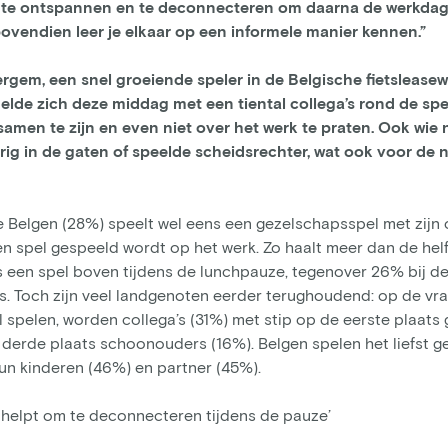
om te ontspannen en te deconnecteren om daarna de werkda
bovendien leer je elkaar op een informele manier kennen.”
rgem, een snel groeiende speler in de Belgische fietslease
de zich deze middag met een tiental collega’s rond de spell
amen te zijn en even niet over het werk te praten. Ook wie n
g in de gaten of speelde scheidsrechter, wat ook voor de no
 Belgen (28%) speelt wel eens een gezelschapsspel met zijn o
en spel gespeeld wordt op het werk. Zo haalt meer dan de hel
s een spel boven tijdens de lunchpauze, tegenover 26% bij de
s. Toch zijn veel landgenoten eerder terughoudend: op de vra
spelen, worden collega’s (31%) met stip op de eerste plaats
derde plaats schoonouders (16%). Belgen spelen het liefst g
un kinderen (46%) en partner (45%). ​
 helpt om te deconnecteren tijdens de pauze’