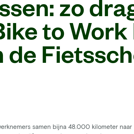
essen: zo dr
Bike to Work
n de Fietssch
n werknemers samen bijna 48.000 kilometer naar 