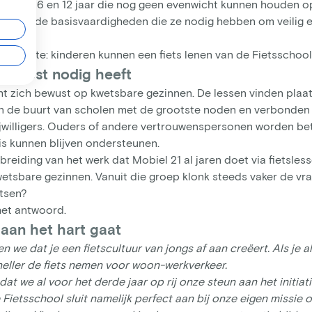
sen de 6 en 12 jaar die nog geen evenwicht kunnen houden op 
eren ze de basisvaardigheden die ze nodig hebben om veilig en
n vereiste: kinderen kunnen een fiets lenen van de Fietsschool 
t meest nodig heeft
ht zich bewust op kwetsbare gezinnen. De lessen vinden plaat
in de buurt van scholen met de grootste noden en verbonden
jwilligers. Ouders of andere vertrouwenspersonen worden bet
is kunnen blijven ondersteunen.
uitbreiding van het werk dat Mobiel 21 al jaren doet via fietsl
etsbare gezinnen. Vanuit die groep klonk steeds vaker de vr
etsen?
het antwoord.
aan het hart gaat
n we dat je een fietscultuur van jongs af aan creëert. Als je als
sneller de fiets nemen voor woon-werkverkeer.
dat we al voor het derde jaar op rij onze steun aan het initiati
 Fietsschool sluit namelijk perfect aan bij onze eigen missie