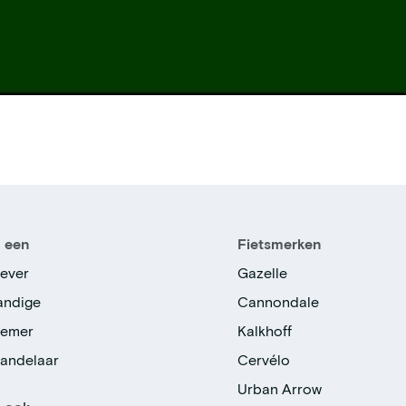
n een
Fietsmerken
ever
Gazelle
tandige
Cannondale
nemer
Kalkhoff
handelaar
Cervélo
Urban Arrow