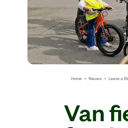
Home
→
Nieuws
→
Lease a B
Van fi