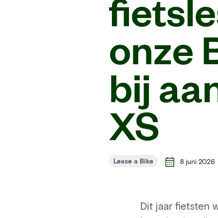
fietsl
onze 
bij aa
XS
Lease a Bike
8 juni 2026
Dit jaar fietste