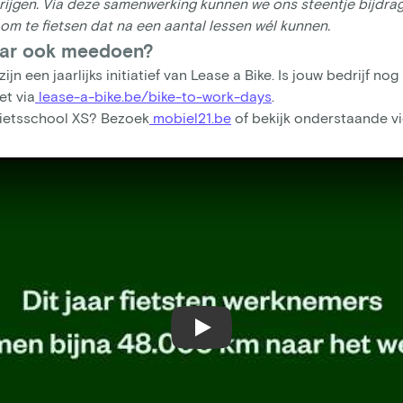
 krijgen. Via deze samenwerking kunnen we ons steentje bijd
m te fietsen dat na een aantal lessen wél kunnen.
 jaar ook meedoen?
ijn een jaarlijks initiatief van Lease a Bike. Is jouw bedrijf no
t via
lease-a-bike.be/bike-to-work-days
.
ietsschool XS? Bezoek
mobiel21.be
of bekijk onderstaande v
YouTube video player