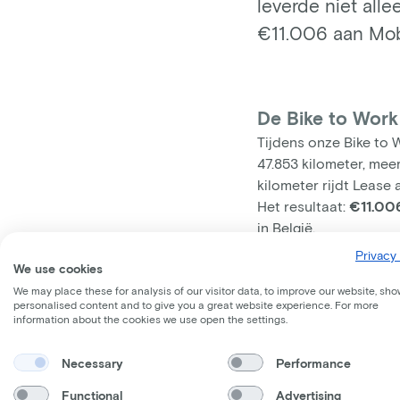
leverde niet all
€11.006 aan Mobi
De Bike to Work
Tijdens onze Bike to
47.853 kilometer, meer
kilometer rijdt Lease
Het resultaat:
€11.00
in België.
Maar wat gebeurt er n
Privacy 
We use cookies
Fietsschool XS
.
We may place these for analysis of our visitor data, to improve our website, sho
Wat is de Fiets
personalised content and to give you a great website experience. For more
Niet elk kind leert va
information about the cookies we use open the settings.
fietsen — en 11% heeft
zelfstandig ritje naar
Necessary
Performance
De Fietsschool XS ver
Functional
Advertising