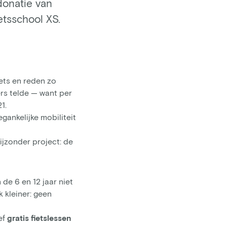
donatie van
etsschool XS.
ets en reden zo
ers telde — want per
1.
gankelijke mobiliteit
ijzonder project: de
 de 6 en 12 jaar niet
k kleiner: geen
ef
gratis fietslessen