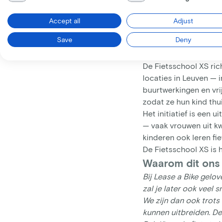
aan voor kinderen tus
lessen van twee uur l
Accept all
Adjust
— ook in het verkeer.
Een eigen fiets is gee
Save
Deny
Voor wie het he
De Fietsschool XS ric
locaties in Leuven — 
buurtwerkingen en vri
zodat ze hun kind thu
Het initiatief is een 
— vaak vrouwen uit kw
kinderen ook leren fi
De Fietsschool XS is 
Waarom dit ons 
Bij Lease a Bike gelove
zal je later ook veel 
We zijn dan ook trots 
kunnen uitbreiden. De