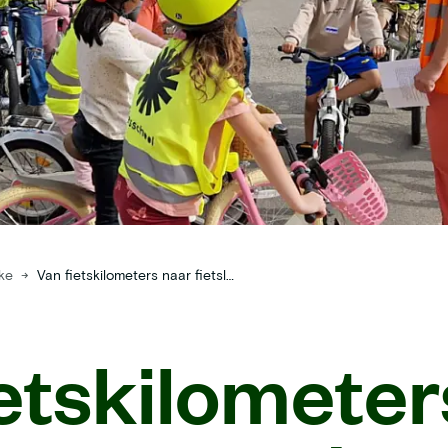
ike
→
Van fietskilometers naar fietslessen: zo dragen onze Bike to Work Days bij aan de Fietsschool XS
etskilometer