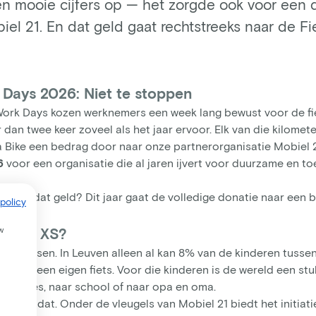
een mooie cijfers op — het zorgde ook voor een 
el 21. En dat geld gaat rechtstreeks naar de Fi
 Days 2026: Niet te stoppen
 Work Days kozen werknemers een week lang bewust voor de fi
 dan twee keer zoveel als het jaar ervoor. Elk van die kilomet
 a Bike een bedrag door naar onze partnerorganisatie Mobiel 2
6
voor een organisatie die al jaren ijvert voor duurzame en toe
u met dat geld? Dit jaar gaat de volledige donatie naar een b
policy
w
school XS?
nzelf fietsen. In Leuven alleen al kan 8% van de kinderen tussen
 zelfs geen eigen fiets. Voor die kinderen is de wereld een stu
 vriendjes, naar school of naar opa en oma.
andert dat. Onder de vleugels van Mobiel 21 biedt het initiati