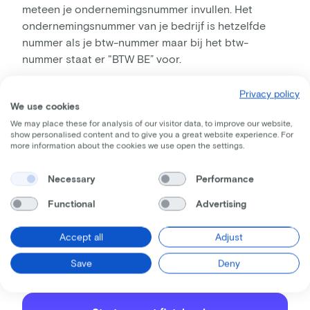
meteen je ondernemingsnummer invullen. Het
ondernemingsnummer van je bedrijf is hetzelfde
nummer als je btw-nummer maar bij het btw-
nummer staat er "BTW BE” voor.
Minder werk voor jou
Privacy policy
We use cookies
Van zodra je je ondernemingsnummer hebt
We may place these for analysis of our visitor data, to improve our website,
show personalised content and to give you a great website experience. For
doorgegeven, halen wij alle gegevens op bij de KBO
more information about the cookies we use open the settings.
zoals adres en tekenbevoegden. Dat moet je dan
niet meer invullen of opzoeken.
Necessary
Performance
Ready to (p)lease
Functional
Advertising
Eens de admin afgehandeld is, kan je je
Accept all
Adjust
medewerkers de beste fietsleasing aanbieden en
hen zeker en vast een groot plezier doen.
Save
Deny