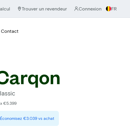
alcul
Trouver un revendeur
Connexion
FR
Contact
Carqon
lassic
ix €5.399
Économisez
€3.039
vs achat