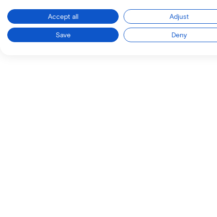
Accept all
Adjust
Save
Deny