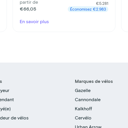
partir de
€5.281
€66,05
Économisez
€2.983
En savoir plus
s
Marques de vélos
yeur
Gazelle
endant
Cannondale
yé(e)
Kalkhoff
deur de vélos
Cervélo
Urban Arrow