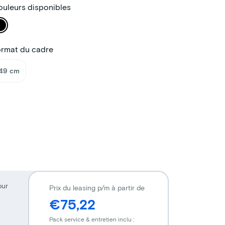
uleurs disponibles
ormat du cadre
49 cm
our
Prix du leasing p/m à partir de
€75,22
Pack service & entretien inclu :