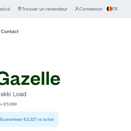
alcul
Trouver un revendeur
Connexion
FR
Contact
Gazelle
akki Load
ix €5.999
Économisez
€3.327
vs achat