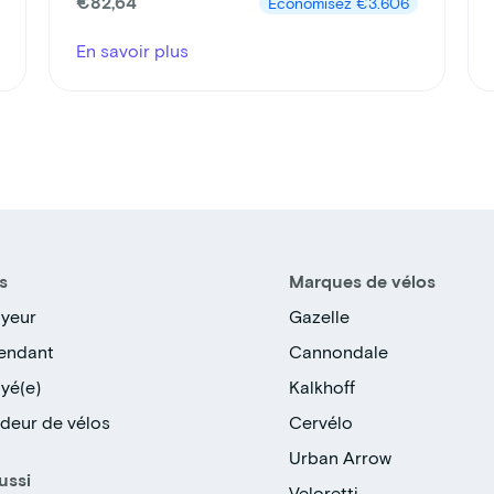
€82,64
Économisez
€3.606
En savoir plus
s
Marques de vélos
yeur
Gazelle
endant
Cannondale
yé(e)
Kalkhoff
deur de vélos
Cervélo
Urban Arrow
ussi
Veloretti