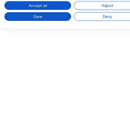
Accept all
Adjust
Save
Deny