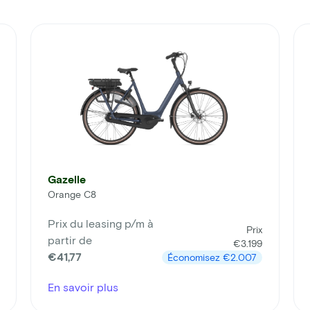
Gazelle
Orange C8
Prix du leasing p/m à
Prix
partir de
€3.199
€41,77
Économisez
€2.007
En savoir plus