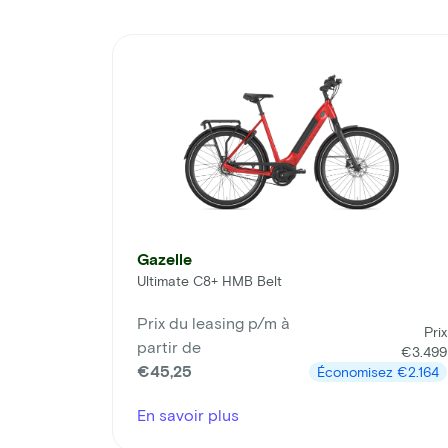
Gazelle
Ultimate C8+ HMB Belt
Prix du leasing p/m à
Prix
partir de
€3.499
€45,25
Économisez
€2.164
En savoir plus