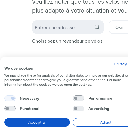
Veuillez noter que tous les vélos ne
plus adapté à votre situation et vo
Choissisez un revendeur de vélos
Privacy 
We use cookies
We may place these for analysis of our visitor data, to improve our website, sho
personalised content and to give you a great website experience. For more
information about the cookies we use open the settings.
Necessary
Performance
Functional
Advertising
Accept all
Adjust