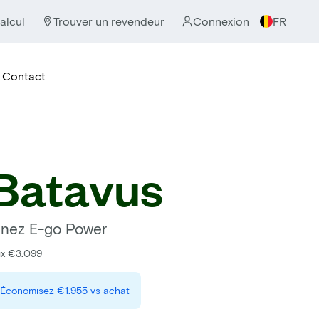
alcul
Trouver un revendeur
Connexion
FR
Contact
Batavus
inez E-go Power
ix €3.099
Économisez
€1.955
vs achat