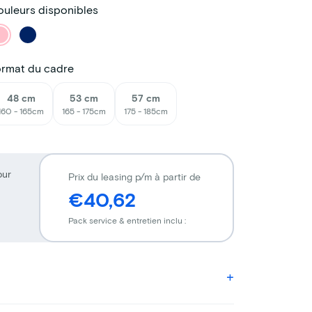
uleurs disponibles
ormat du cadre
48 cm
53 cm
57 cm
160 - 165cm
165 - 175cm
175 - 185cm
our
Prix du leasing p/m à partir de
€40,62
Pack service & entretien inclu :