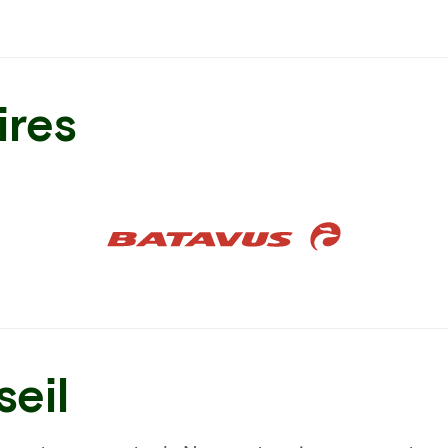
ires
eil