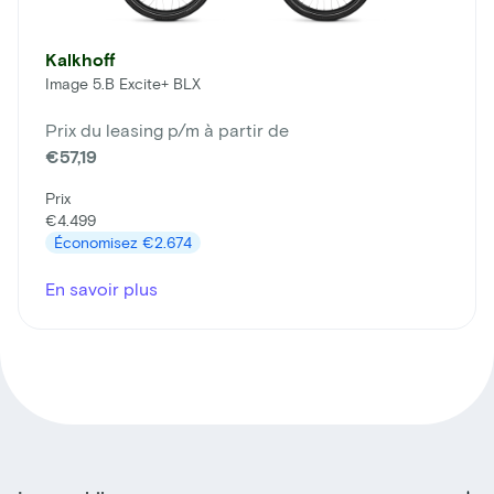
Kalkhoff
Image 5.B Excite+ BLX
Prix du leasing p/m à partir de
€57,19
Prix
€4.499
Économisez
€2.674
En savoir plus