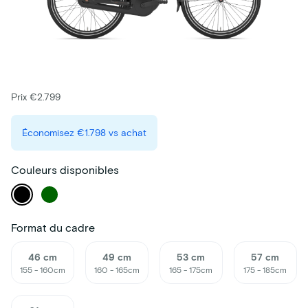
Prix €2.799
Économisez
€1.798
vs achat
Couleurs disponibles
Format du cadre
46 cm
49 cm
53 cm
57 cm
155 - 160cm
160 - 165cm
165 - 175cm
175 - 185cm