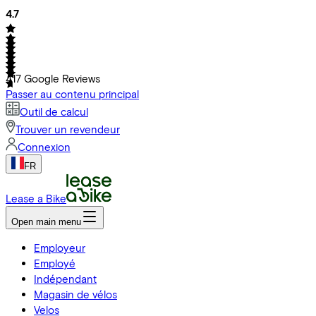
4.7
417
Google Reviews
Passer au contenu principal
Outil de calcul
Trouver un revendeur
Connexion
FR
Lease a Bike
Open main menu
Employeur
Employé
Indépendant
Magasin de vélos
Velos