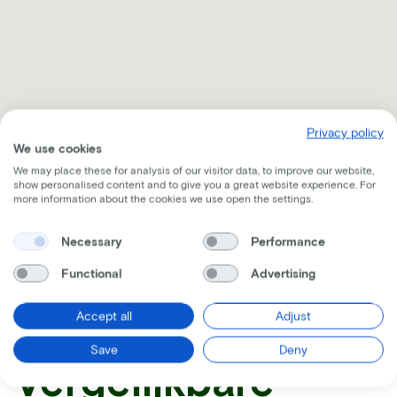
Privacy policy
We use cookies
We may place these for analysis of our visitor data, to improve our website,
show personalised content and to give you a great website experience. For
more information about the cookies we use open the settings.
Necessary
Ontvang alle nodige informatie per mail
Performance
Functional
Advertising
Accept all
Adjust
Save
Deny
Vergelijkbare