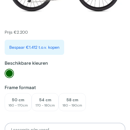
Prijs €2.200
Bespaar
€1.412
t.o.v. kopen
Beschikbare kleuren
Frame formaat
50 cm
54 cm
58 cm
160 - 170cm
170 - 180cm
180 - 190cm
Leaseprijs p/m vanaf